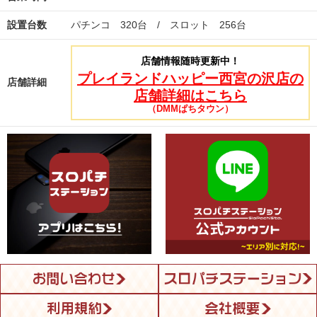
設置台数
パチンコ 320台 / スロット 256台
店舗情報随時更新中！
プレイランドハッピー西宮の沢店の
店舗詳細
店舗詳細はこちら
（DMMぱちタウン）