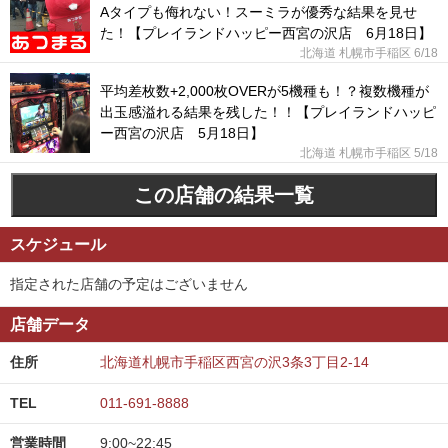
Aタイプも侮れない！スーミラが優秀な結果を見せ
た！【プレイランドハッピー西宮の沢店 6月18日】
北海道 札幌市手稲区
6/18
平均差枚数+2,000枚OVERが5機種も！？複数機種が
出玉感溢れる結果を残した！！【プレイランドハッピ
ー西宮の沢店 5月18日】
北海道 札幌市手稲区
5/18
この店舗の結果一覧
スケジュール
指定された店舗の予定はございません
店舗データ
住所
北海道札幌市手稲区西宮の沢3条3丁目2-14
TEL
011-691-8888
営業時間
9:00~22:45