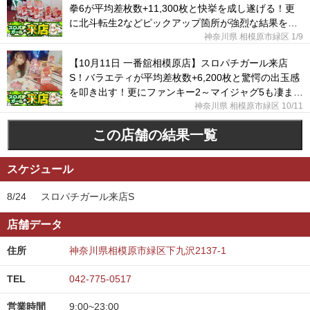
拳6が平均差枚数+11,300枚と快挙を成し遂げる！更
に北斗転生2などピックアップ箇所が強烈な結果を魅
せた！
神奈川県 相模原市緑区
1/9
【10月11日 一番舘相模原店】スロパチガール来店
S！バラエティが平均差枚数+6,200枚と驚愕の出玉感
を叩き出す！更にファンキー2～マイジャグ5も凄まじ
い活躍に！
神奈川県 相模原市緑区
10/11
この店舗の結果一覧
スケジュール
8/24
スロパチガール来店S
店舗データ
住所
神奈川県相模原市緑区下九沢2137-1
TEL
042-775-0517
営業時間
9:00~23:00