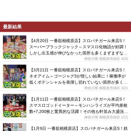
最新結果
【4月20日 一番舘相模原店】スロパチガール来店S！
スーパーブラックジャック～スマスロ化物語が好調！
しかし出玉感が伸びなかった箇所も多くまずまずな結
果に。
神奈川県 相模原市緑区
4/20
【3月21日 一番舘相模原店】スロパチガール来店S！
ネオアイム～ゴージャグ3が惜しい結果に！稼働率が
低くポテンシャルを発揮し切れていない箇所が多く見
られた。
神奈川県 相模原市緑区
3/21
【1月11日 一番舘相模原店】スロパチガール来店S！
スマスロゴッドイーター～モンハンライズが平均差枚
数+7,200枚と驚異的な活躍！その他も軒並み大盛況
に！
神奈川県 相模原市緑区
1/11
【1月9日 一番舘相模原店】スロパチガール来店S！鉄