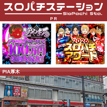
P R
PIA厚木