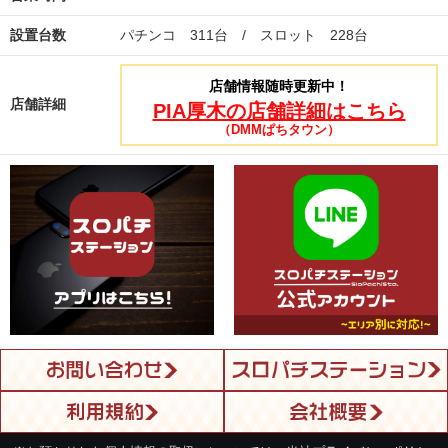
設置台数
パチンコ 311台 / スロット 228台
店舗情報随時更新中！
店舗詳細
PIA厚木の店舗詳細はこちら
（DMMぱちタウン）