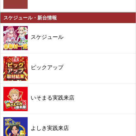
スケジュール・新台情報
スケジュール
ピックアップ
いそまる実践来店
よしき実践来店