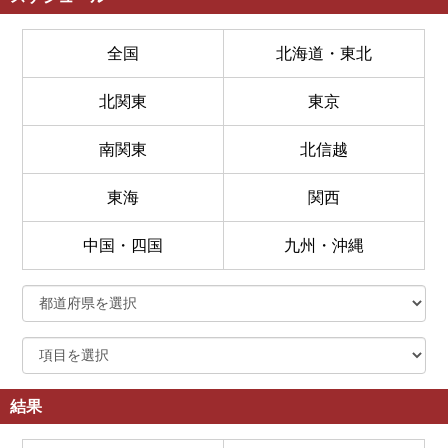
全国
北海道・東北
北関東
東京
南関東
北信越
東海
関西
中国・四国
九州・沖縄
結果