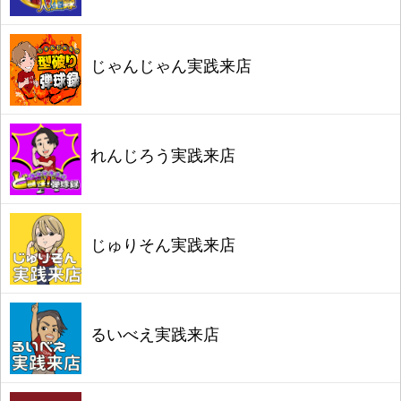
じゃんじゃん実践来店
れんじろう実践来店
じゅりそん実践来店
るいべえ実践来店