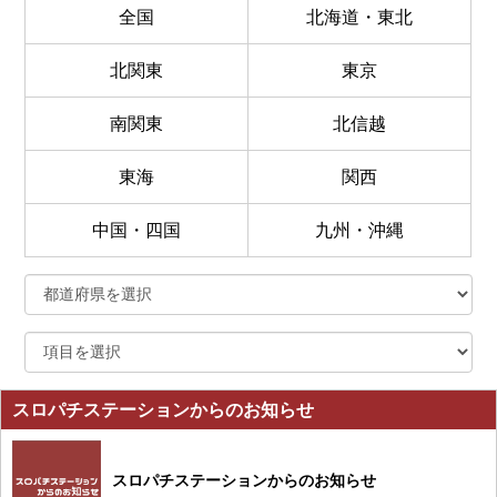
全国
北海道・東北
北関東
東京
南関東
北信越
東海
関西
中国・四国
九州・沖縄
スロパチステーションからのお知らせ
スロパチステーションからのお知らせ