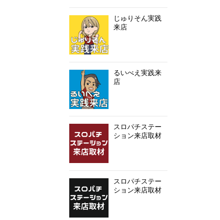
じゅりそん実践
来店
るいべえ実践来
店
スロパチステー
ション来店取材
スロパチステー
ション来店取材