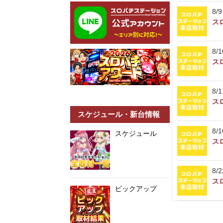
8/9
ス
8/1
ス
8/1
ス
スケジュール・新台情報
8/1
スケジュール
ス
8/2
ス
ピックアップ