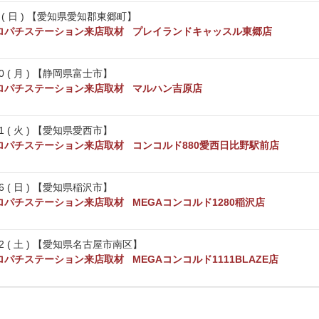
 (
日
) 【愛知県愛知郡東郷町】
ロパチステーション来店取材 プレイランドキャッスル東郷店
0 (
月
) 【静岡県富士市】
ロパチステーション来店取材 マルハン吉原店
1 (
火
) 【愛知県愛西市】
ロパチステーション来店取材 コンコルド880愛西日比野駅前店
6 (
日
) 【愛知県稲沢市】
ロパチステーション来店取材 MEGAコンコルド1280稲沢店
2 (
土
) 【愛知県名古屋市南区】
ロパチステーション来店取材 MEGAコンコルド1111BLAZE店