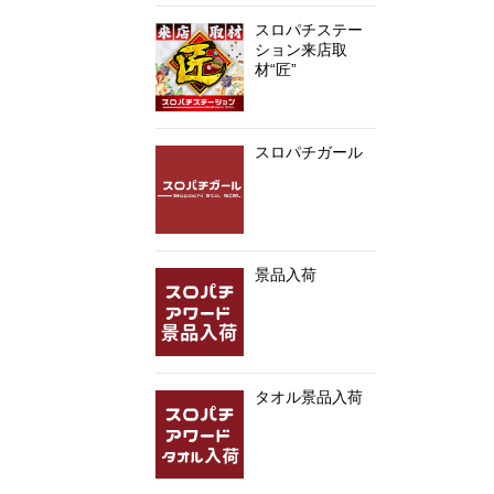
スロパチステー
ション来店取
材“匠”
スロパチガール
景品入荷
タオル景品入荷