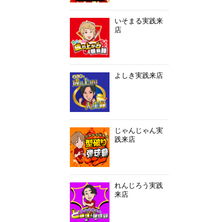
いそまる実践来
店
よしき実践来店
じゃんじゃん実
践来店
れんじろう実践
来店