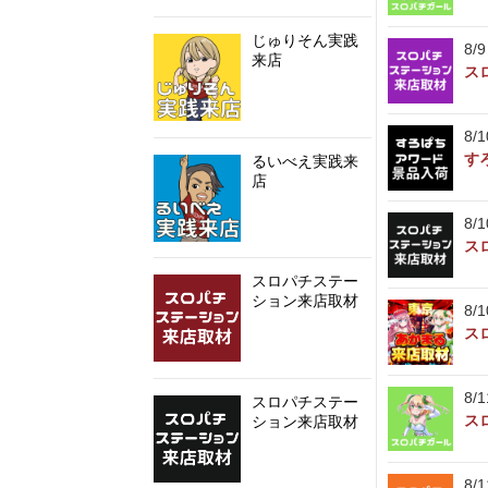
じゅりそん実践
8/9
来店
ス
8/1
す
るいべえ実践来
店
8/1
ス
スロパチステー
ション来店取材
8/1
ス
8/1
スロパチステー
ス
ション来店取材
8/1