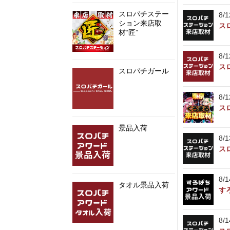
スロパチステー
8/1
ション来店取
ス
材“匠”
8/1
ス
スロパチガール
8/1
ス
景品入荷
8/1
ス
8/1
タオル景品入荷
す
8/1