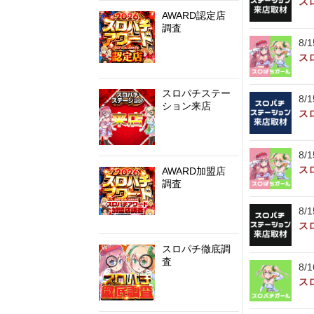
ス
AWARD認定店
調査
8/1
ス
スロパチステー
8/1
ション来店
ス
8/1
ス
AWARD加盟店
調査
8/1
ス
スロパチ徹底調
査
8/1
ス