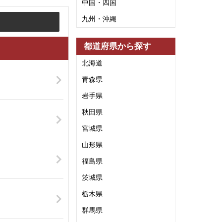
中国・四国
九州・沖縄
都道府県から探す
北海道
青森県
岩手県
秋田県
宮城県
山形県
福島県
茨城県
栃木県
群馬県