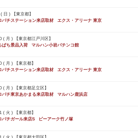
 (
日
) 【東京都】
ロパチステーション来店取材 エクス・アリーナ 東京
0 (
月
) 【東京都江戸川区】
ろぱち景品入荷 マルハン小岩パチンコ館
0 (
月
) 【東京都】
ロパチステーション来店取材 エクス・アリーナ 東京
0 (
月
) 【東京都足立区】
ロパチ東京あかまる来店取材 マルハン鹿浜店
1 (
火
) 【東京都】
ロパチガール来店S ピーアーク竹ノ塚
1 (
火
) 【東京都大田区】