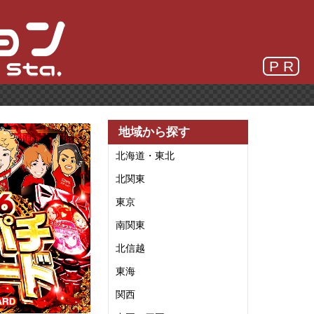
P R
地域から探す
北海道・東北
北関東
東京
南関東
北信越
東海
関西