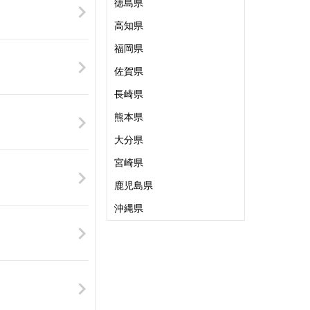
徳島県
高知県
福岡県
佐賀県
長崎県
熊本県
大分県
宮崎県
鹿児島県
沖縄県