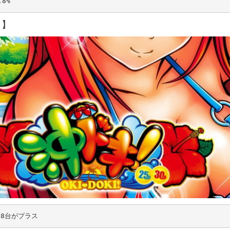
.8
%
！】
28台がプラス