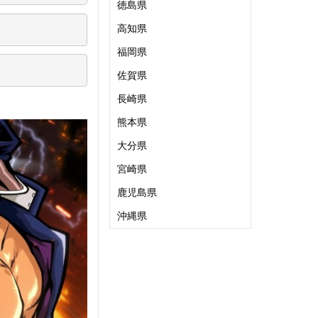
徳島県
高知県
福岡県
佐賀県
長崎県
熊本県
大分県
宮崎県
鹿児島県
沖縄県