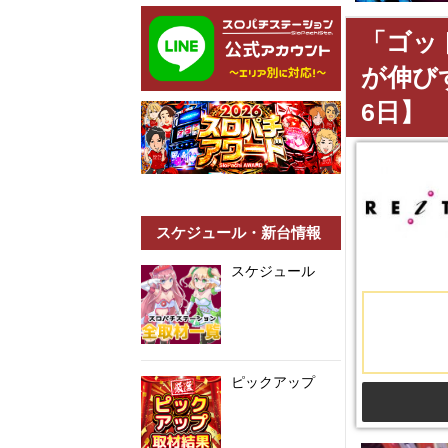
「ゴッ
が伸び
6日】
スケジュール・新台情報
スケジュール
ピックアップ