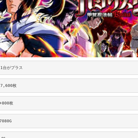
11台がプラス
7,600
枚
800
枚
080
G