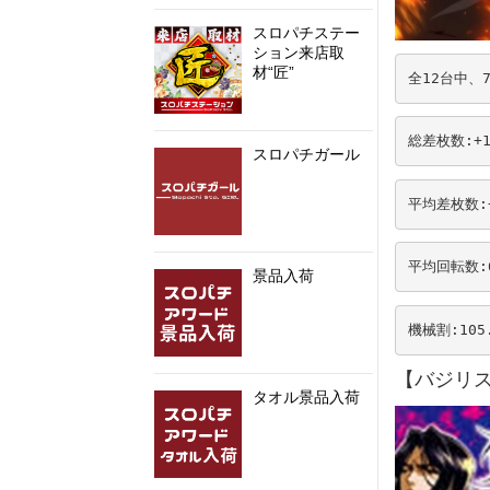
スロパチステー
ション来店取
材“匠”
全12台中、
総差枚数:+1
スロパチガール
平均差枚数:+
平均回転数:6
景品入荷
機械割:105
【バジリ
タオル景品入荷