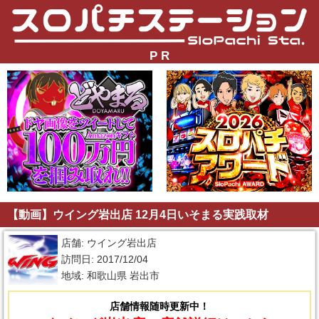
P R
【動画】ウイング岩出店 12月4日いそまる実践取材
店舗: ウイング岩出店
訪問日: 2017/12/04
地域: 和歌山県 岩出市
店舗情報随時更新中！