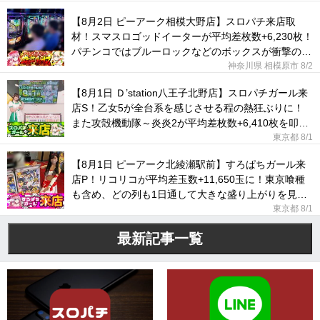
【8月2日 ピーアーク相模大野店】スロパチ来店取
材！スマスロゴッドイーターが平均差枚数+6,230枚！
パチンコではブルーロックなどのボックスが衝撃の出
玉感に！
神奈川県 相模原市
8/2
【8月1日 Ｄ’station八王子北野店】スロパチガール来
店S！乙女5が全台系を感じさせる程の熱狂ぶりに！
また攻殻機動隊～炎炎2が平均差枚数+6,410枚を叩き
出した！
東京都
8/1
【8月1日 ピーアーク北綾瀬駅前】すろぱちガール来
店P！リコリコが平均差玉数+11,650玉に！東京喰種
も含め、どの列も1日通して大きな盛り上がりを見せ
ていた！
東京都
8/1
最新記事一覧