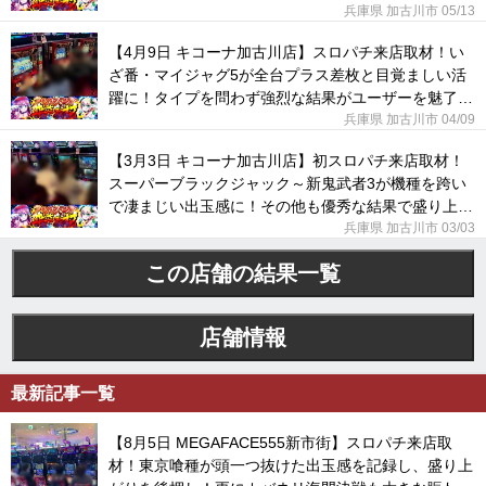
なった！
兵庫県 加古川市 05/13
【4月9日 キコーナ加古川店】スロパチ来店取材！い
ざ番・マイジャグ5が全台プラス差枚と目覚ましい活
躍に！タイプを問わず強烈な結果がユーザーを魅了し
た！
兵庫県 加古川市 04/09
【3月3日 キコーナ加古川店】初スロパチ来店取材！
スーパーブラックジャック～新鬼武者3が機種を跨い
で凄まじい出玉感に！その他も優秀な結果で盛り上が
りを演出！
兵庫県 加古川市 03/03
この店舗の結果一覧
店舗情報
最新記事一覧
【8月5日 MEGAFACE555新市街】スロパチ来店取
材！東京喰種が頭一つ抜けた出玉感を記録し、盛り上