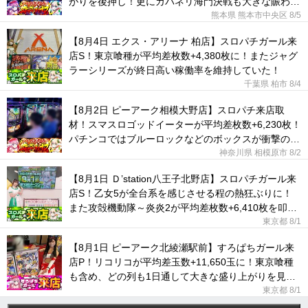
がりを後押し！更にカバネリ海門決戦も大きな賑わい
を見せた！
熊本県 熊本市中央区
8/5
【8月4日 エクス・アリーナ 柏店】スロパチガール来
店S！東京喰種が平均差枚数+4,380枚に！またジャグ
ラーシリーズが終日高い稼働率を維持していた！
千葉県 柏市
8/4
【8月2日 ピーアーク相模大野店】スロパチ来店取
材！スマスロゴッドイーターが平均差枚数+6,230枚！
パチンコではブルーロックなどのボックスが衝撃の出
玉感に！
神奈川県 相模原市
8/2
【8月1日 Ｄ’station八王子北野店】スロパチガール来
店S！乙女5が全台系を感じさせる程の熱狂ぶりに！
また攻殻機動隊～炎炎2が平均差枚数+6,410枚を叩き
出した！
東京都
8/1
【8月1日 ピーアーク北綾瀬駅前】すろぱちガール来
店P！リコリコが平均差玉数+11,650玉に！東京喰種
も含め、どの列も1日通して大きな盛り上がりを見せ
ていた！
東京都
8/1