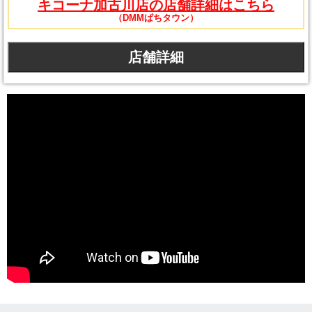
キコーナ加古川店の店舗詳細はこちら
（DMMぱちタウン）
店舗詳細