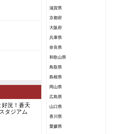
滋賀県
京都府
大阪府
兵庫県
奈良県
和歌山県
鳥取県
島根県
岡山県
広島県
と好況！蒼天
山口県
スタジアム
香川県
愛媛県