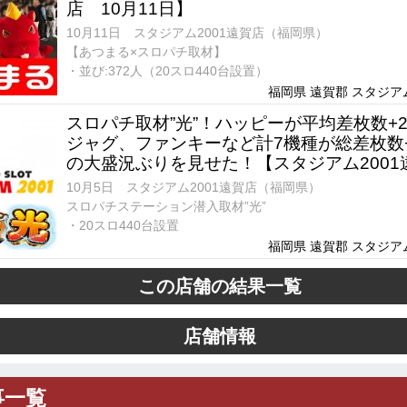
店 10月11日】
10月11日 スタジアム2001遠賀店（福岡県）
【あつまる×スロパチ取材】
・並び:372人（20スロ440台設置）
福岡県 遠賀郡 スタジアム2
スロパチ取材”光”！ハッピーが平均差枚数+2
ジャグ、ファンキーなど計7機種が総差枚数+
の大盛況ぶりを見せた！【スタジアム2001
日】
10月5日 スタジアム2001遠賀店（福岡県）
スロパチステーション潜入取材”光”
・20スロ440台設置
福岡県 遠賀郡 スタジアム2
この店舗の結果一覧
店舗情報
事一覧