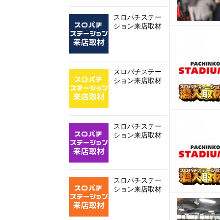
スロパチステー
ション来店取材
スロパチステー
ション来店取材
スロパチステー
ション来店取材
スロパチステー
ション来店取材