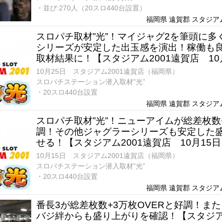
・並び:270人（20スロ440台設置）
福岡県 遠賀郡 スタジアム2
スロパチ取材”光”！マイジャグ2を筆頭に多
シリーズが安定した出玉感を演出！稼働も
取材結果に！【スタジアム2001遠賀店 10
10月25日 スタジアム2001遠賀店（福岡県）
スロパチステーション潜入取材”光”
・20スロ440台設置
福岡県 遠賀郡 スタジアム2
スロパチ取材”光”！ニューアイムが総差枚数+
調！その他ジャグラーシリーズも安定した
せる！【スタジアム2001遠賀店 10月15
10月15日 スタジアム2001遠賀店（福岡県）
スロパチステーション潜入取材”光”
・20スロ440台設置
福岡県 遠賀郡 スタジアム2
番長3が総差枚数+3万枚OVERと好調！ま
バジ絆からも盛り上がりを確認！【スタジアム