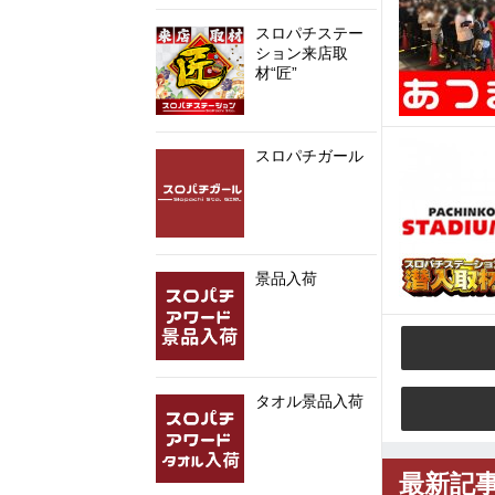
スロパチステー
ション来店取
材“匠”
スロパチガール
景品入荷
タオル景品入荷
最新記