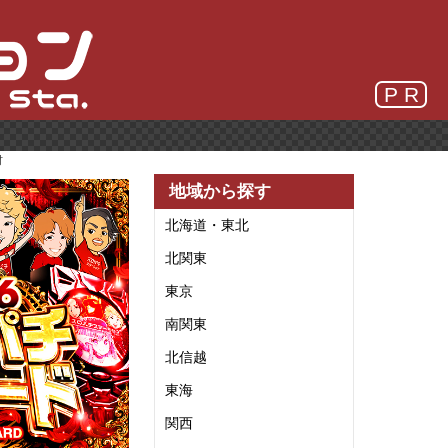
P R
材
地域から探す
北海道・東北
北関東
東京
南関東
北信越
東海
関西