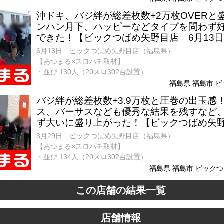
沖ドキ、バジ絆が総差枚数+2万枚OVERと
ンハン月下、ハッピーなどタイプを問わず
できた！【ビックつばめ矢野目店 6月13
6月13日 ビックつばめ矢野目店（福島県）
【あつまる×スロパチ取材】
・並び:130人（20スロ302台設置）
福島県 福島市 
バジ絆が総差枚数+3.9万枚と圧巻の出玉感
ス、バーサスなども優秀な結果を残すなど
ず大いに盛り上がった！【ビックつばめ矢野
日】
3月29日 ビックつばめ矢野目店（福島県）
【あつまる×スロパチ取材】
・並び:134人（20スロ302台設置）
福島県 福島市 ビックつば
この店舗の結果一覧
店舗情報