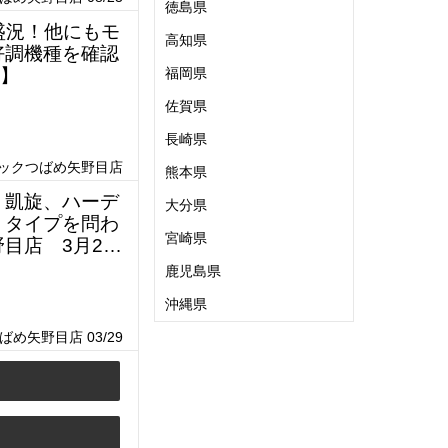
徳島県
盛況！他にもモ
高知県
好調機種を確認
福岡県
日】
佐賀県
長崎県
ビックつばめ矢野目店
熊本県
！凱旋、ハーデ
大分県
、タイプを問わ
宮崎県
目店 3月29
鹿児島県
沖縄県
め矢野目店 03/29