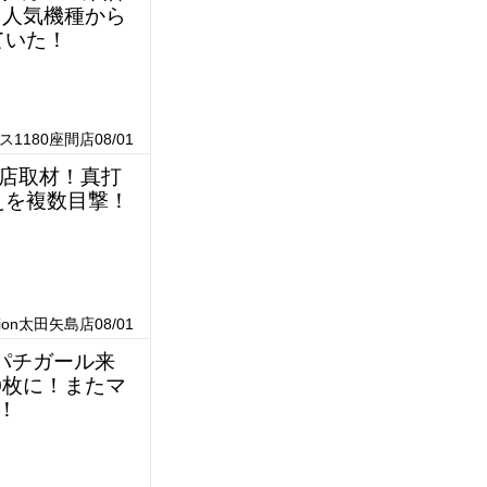
！人気機種から
ていた！
1180座間店08/01
チ来店取材！真打
えを複数目撃！
ion太田矢島店08/01
ロパチガール来
0枚に！またマ
！