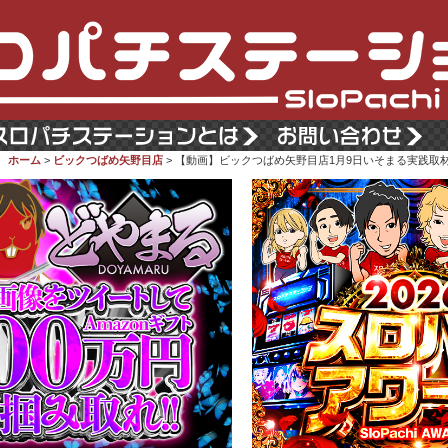
ホーム
>
ビックつばめ矢野目店
> 【動画】ビックつばめ矢野目店1月9日いそまる実践取