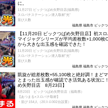
に。
11月27日 ビックつばめ矢野目店(福島県)
スロパチステーション潜入取材”光”
並び人数
福島県 福島市 ビックつば
【11月20日 ビックつばめ矢野目店】初スロ
マイジャグシリーズが平均差枚数+1,000枚
から大きな出玉感を確認できた！
11月20日 ビックつばめ矢野目店(福島県)
スロパチステーション潜入取材”光”
並び人数
福島県 福島市 ビックつば
凱旋が総差枚数+55,100枚と絶好調！まど
とまった出玉感が確認でき活気ある状況に
め矢野目店 8月23日】
8月23日 ビックつばめ矢野目店（福島県）
【あつまる×スロパチ取材】
・並び:154人（20スロ302台設置）
福島県 福島市 ビックつば