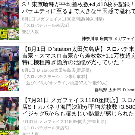
S！東京喰種が平均差枚数+4,410枚を記録
バラエティに至るまで大きな出玉感で溢れ
8月1日 メガフェイス1180座間店(神奈川県)
【スロパチガール来店S】
並び人数
神奈川県 座間市 メガフェイス
【8月1日 Ｄ’station太田矢島店】スロパ
吉宗～スマスロ吉宗から差枚数+1.1万枚超
特に機種跨ぎ箇所の活躍が光っていた！
8月1日 Ｄ’station太田矢島店(群馬県)
【スロパチステーション来店取材】
・並び:196人(オンライン抽選97人/一般99人)
群馬県 太田市 Ｄ’stat
【7月31日 メガフェイス1180座間店】ス
店S！カバネリ海門決戦が平均差枚数+3,58
イジャグ5からも凄まじい熱量が感じられた
7月31日 メガフェイス1180座間店(神奈川県)
【スロパチガール来店S】
並び人数