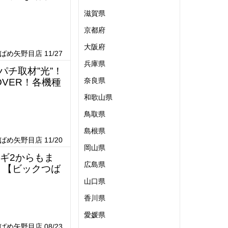
滋賀県
京都府
大阪府
め矢野目店 11/27
兵庫県
パチ取材”光”！
奈良県
OVER！各機種
和歌山県
鳥取県
島根県
め矢野目店 11/20
岡山県
マギ2からもま
広島県
！【ビックつば
山口県
香川県
愛媛県
め矢野目店 08/23