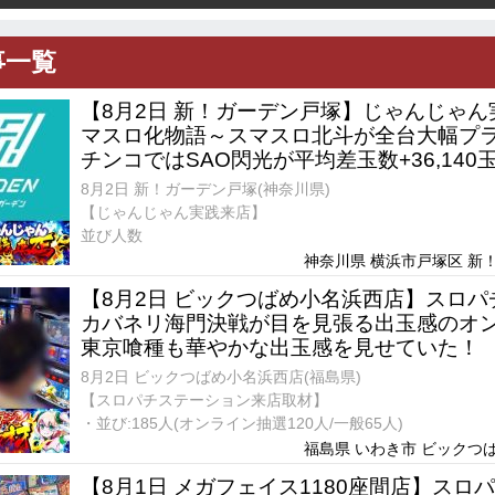
事一覧
【8月2日 新！ガーデン戸塚】じゃんじゃ
マスロ化物語～スマスロ北斗が全台大幅プ
チンコではSAO閃光が平均差玉数+36,140
8月2日 新！ガーデン戸塚(神奈川県)
【じゃんじゃん実践来店】
並び人数
神奈川県 横浜市戸塚区 新！
【8月2日 ビックつばめ小名浜西店】スロ
カバネリ海門決戦が目を見張る出玉感のオ
東京喰種も華やかな出玉感を見せていた！
8月2日 ビックつばめ小名浜西店(福島県)
【スロパチステーション来店取材】
・並び:185人(オンライン抽選120人/一般65人)
福島県 いわき市 ビックつば
【8月1日 メガフェイス1180座間店】スロ