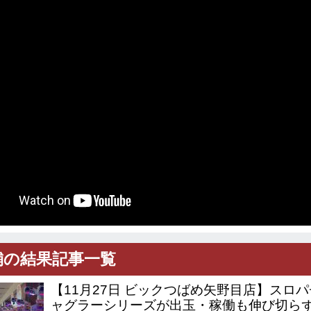
舗の結果記事一覧
【11月27日 ビックつばめ矢野目店】スロパ
ャグラーシリーズが出玉・稼働も伸び切ら