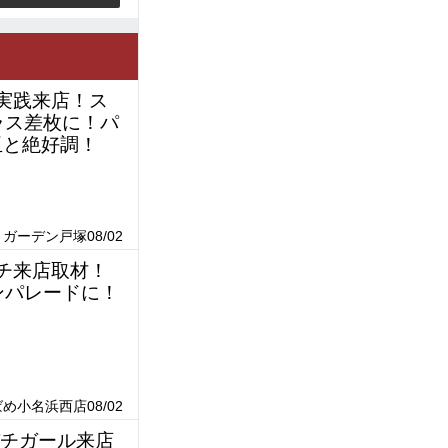
ん実践来店！ス
ラス差枚に！パ
玉と絶好調！
ガーデン戸塚08/02
パチ来店取材！
ンパレードに！
め小名浜西店08/02
パチガール来店