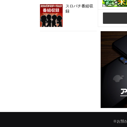
スロパチ番組収
録
@SloPachi_Staさんのツイート
※お預