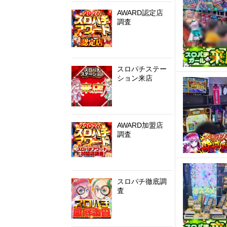
AWARD認定店
調査
スロパチステー
ション来店
AWARD加盟店
調査
スロパチ徹底調
査