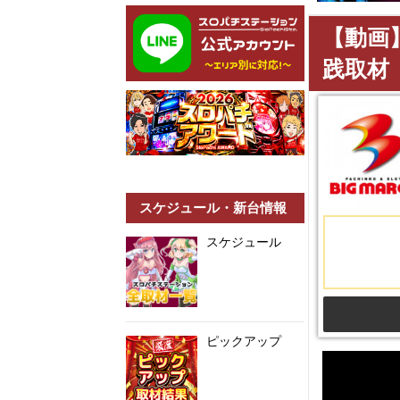
【動画
践取材
スケジュール・新台情報
スケジュール
ピックアップ