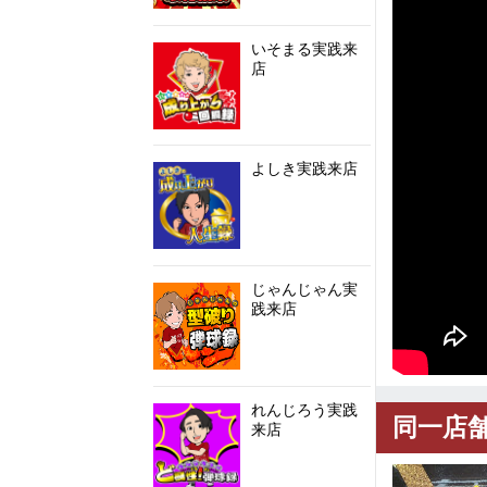
いそまる実践来
店
よしき実践来店
じゃんじゃん実
践来店
れんじろう実践
同一店
来店