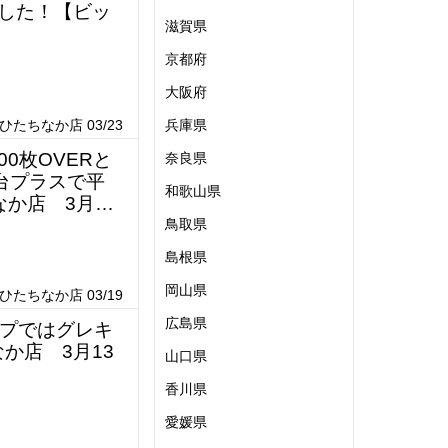
引した！【ビッ
滋賀県
京都府
大阪府
兵庫県
たちなか店 03/23
0枚OVERと
奈良県
台プラスで平
和歌山県
なか店 3月19
鳥取県
島根県
岡山県
たちなか店 03/19
広島県
イプではグレキ
か店 3月13
山口県
香川県
愛媛県