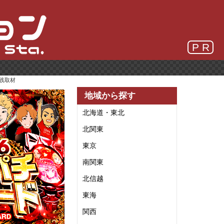
P R
実践取材
地域から探す
北海道・東北
北関東
東京
南関東
北信越
東海
関西