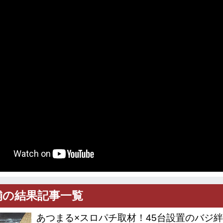
舗の結果記事一覧
あつまる×スロパチ取材！45台設置のバジ絆