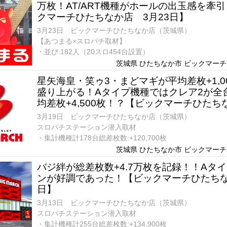
万枚！AT/ART機種がホールの出玉感を牽
クマーチひたちなか店 3月23日】
3月23日 ビックマーチひたちなか店（茨城県）
【あつまる×スロパチ取材】
・並び:182人（20スロ454台設置）
茨城県 ひたちなか市 ビックマーチひ
星矢海皇・笑ゥ3・まどマギが平均差枚+1,00
盛り上がる！Aタイプ機種ではクレア2が全
均差枚+4,500枚！？【ビックマーチひたち
日】
3月19日 ビックマーチひたちなか店（茨城県）
スロパチステーション潜入取材
・集計機種計178台総差枚数:+120,700枚
茨城県 ひたちなか市 ビックマーチひ
バジ絆が総差枚数+4.7万枚を記録！！Aタ
ンが好調であった！【ビックマーチひたちな
日】
3月13日 ビックマーチひたちなか店（茨城県）
スロパチステーション潜入取材
・集計機種計255台総差枚数:+134,900枚