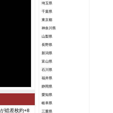
埼玉県
千葉県
東京都
神奈川県
山梨県
長野県
新潟県
富山県
石川県
福井県
静岡県
愛知県
岐阜県
が総差枚約+8
三重県