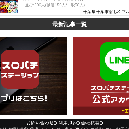
・並び:206人(抽選156人/一般50人)
千葉県 千葉市稲毛区 マル
最新記事一覧