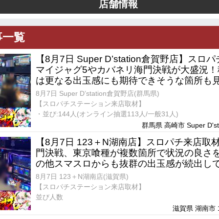
店舗情報
事一覧
【8月7日 Super D’station倉賀野店】ス
マイジャグ5やカバネリ海門決戦が大盛況！
は更なる出玉感にも期待できそうな箇所も
8月7日 Super D’station倉賀野店(群馬県)
【スロパチステーション来店取材】
・並び:144人(オンライン抽選113人/一般31人)
群馬県 高崎市 Super D'st
【8月7日 123＋N湖南店】スロパチ来店取
門決戦、東京喰種が複数箇所で状況の良さ
の他スマスロからも抜群の出玉感が続出し
8月7日 123＋N湖南店(滋賀県)
【スロパチステーション来店取材】
並び人数
滋賀県 湖南市 1