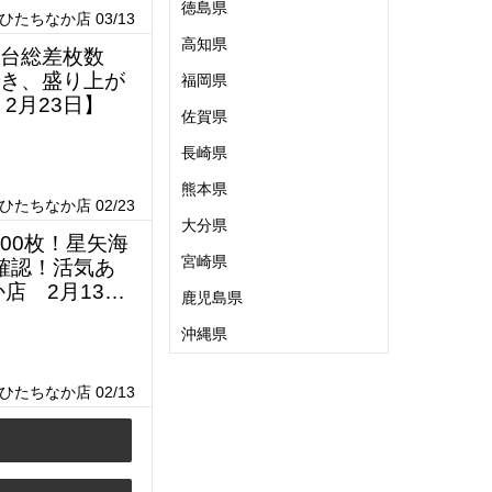
徳島県
たちなか店 03/13
高知県
7台総差枚数
でき、盛り上が
福岡県
2月23日】
佐賀県
長崎県
熊本県
たちなか店 02/23
大分県
100枚！星矢海
宮崎県
確認！活気あ
店 2月13
鹿児島県
沖縄県
たちなか店 02/13