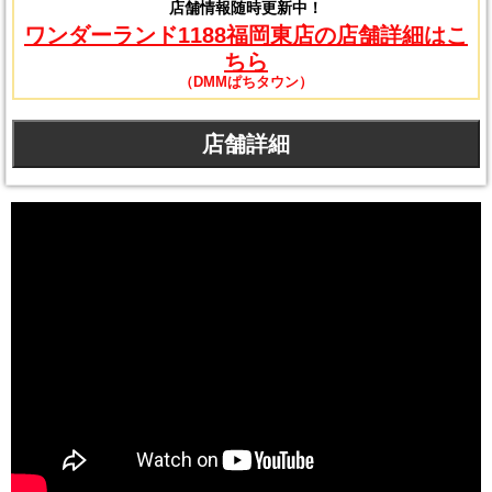
店舗情報随時更新中！
ワンダーランド1188福岡東店の店舗詳細はこ
ちら
（DMMぱちタウン）
店舗詳細