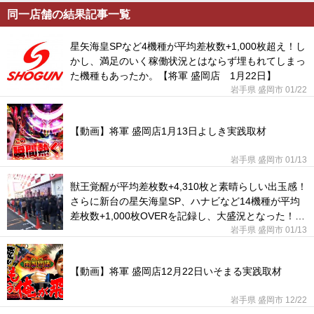
同一店舗の結果記事一覧
星矢海皇SPなど4機種が平均差枚数+1,000枚超え！し
かし、満足のいく稼働状況とはならず埋もれてしまっ
た機種もあったか。【将軍 盛岡店 1月22日】
岩手県 盛岡市 01/22
【動画】将軍 盛岡店1月13日よしき実践取材
岩手県 盛岡市 01/13
獣王覚醒が平均差枚数+4,310枚と素晴らしい出玉感！
さらに新台の星矢海皇SP、ハナビなど14機種が平均
差枚数+1,000枚OVERを記録し、大盛況となった！
【将軍 盛岡店 1月13日】
岩手県 盛岡市 01/13
【動画】将軍 盛岡店12月22日いそまる実践取材
岩手県 盛岡市 12/22