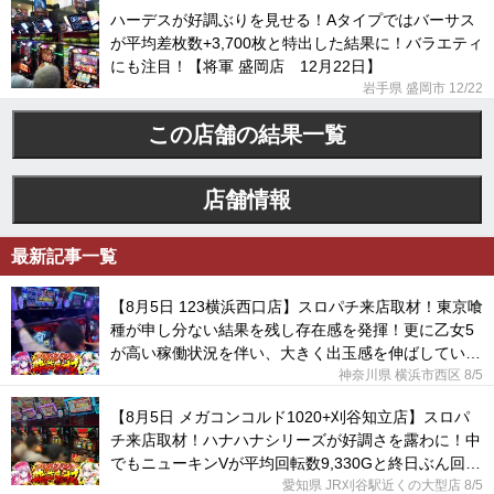
ハーデスが好調ぶりを見せる！Aタイプではバーサス
が平均差枚数+3,700枚と特出した結果に！バラエティ
にも注目！【将軍 盛岡店 12月22日】
岩手県 盛岡市 12/22
この店舗の結果一覧
店舗情報
最新記事一覧
【8月5日 123横浜西口店】スロパチ来店取材！東京喰
種が申し分ない結果を残し存在感を発揮！更に乙女5
が高い稼働状況を伴い、大きく出玉感を伸ばしてい
た！
神奈川県 横浜市西区
8/5
【8月5日 メガコンコルド1020+刈谷知立店】スロパ
チ来店取材！ハナハナシリーズが好調さを露わに！中
でもニューキンVが平均回転数9,330Gと終日ぶん回さ
れていた！
愛知県 JR刈谷駅近くの大型店
8/5