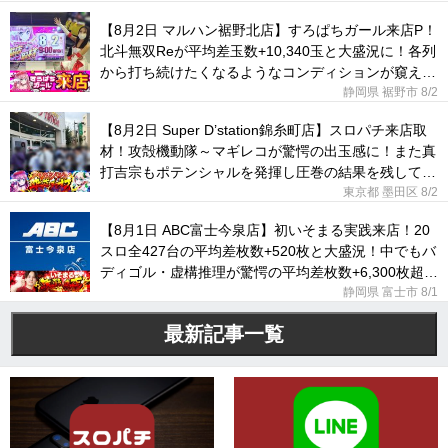
【8月2日 マルハン裾野北店】すろぱちガール来店P！
北斗無双Reが平均差玉数+10,340玉と大盛況に！各列
から打ち続けたくなるようなコンディションが窺え
た！
静岡県 裾野市
8/2
【8月2日 Super D’station錦糸町店】スロパチ来店取
材！攻殻機動隊～マギレコが驚愕の出玉感に！また真
打吉宗もポテンシャルを発揮し圧巻の結果を残してい
た！
東京都 墨田区
8/2
【8月1日 ABC富士今泉店】初いそまる実践来店！20
スロ全427台の平均差枚数+520枚と大盛況！中でもバ
ディゴル・虚構推理が驚愕の平均差枚数+6,300枚超え
に！
静岡県 富士市
8/1
最新記事一覧