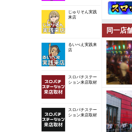
じゅりそん実践
来店
同一店
るいべえ実践来
店
スロパチステー
ション来店取材
スロパチステー
ション来店取材