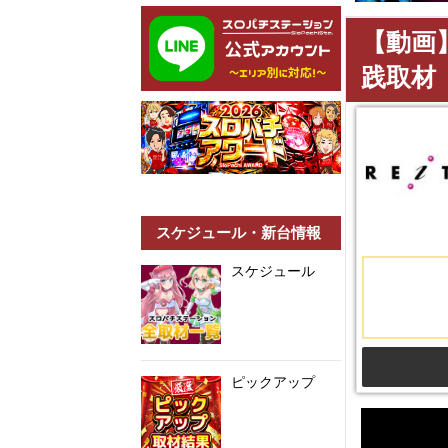
【動画
践取材
スケジュール・新台情報
スケジュール
ピックアップ