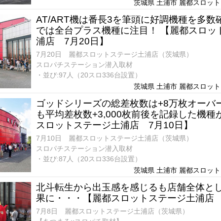
茨城県 土浦市 麗都スロットス
AT/ART機は番長3を筆頭に好調機種を多数
では全台プラス機種に注目！ 【麗都スロッ
浦店 7月20日】
7月20日 麗都スロットステージ土浦店（茨城県）
スロパチステーション潜入取材
・並び:97人（20スロ336台設置）
茨城県 土浦市 麗都スロットス
ゴッドシリーズの総差枚数は+8万枚オーバ
も平均差枚数+3,000枚前後を記録した機
スロットステージ土浦店 7月10日】
7月10日 麗都スロットステージ土浦店（茨城県）
スロパチステーション潜入取材
・並び:87人（20スロ336台設置）
茨城県 土浦市 麗都スロットス
北斗転生から出玉感を感じるも店舗全体と
果に・・・【麗都スロットステージ土浦店 
7月8日 麗都スロットステージ土浦店（茨城県）