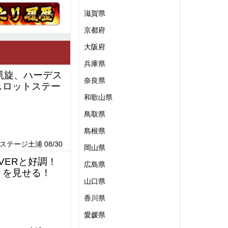
滋賀県
京都府
大阪府
兵庫県
凱旋、ハーデス
奈良県
スロットステー
和歌山県
鳥取県
島根県
テージ土浦 08/30
岡山県
VERと好調！
広島県
りを見せる！
山口県
香川県
愛媛県