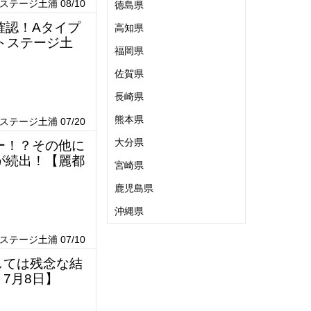
テージ土浦 08/10
徳島県
確認！Aタイプ
高知県
トステージ土
福岡県
佐賀県
長崎県
熊本県
テージ土浦 07/20
大分県
ー！？その他に
種が続出！【麗都
宮崎県
鹿児島県
沖縄県
テージ土浦 07/10
しては残念な結
7月8日】