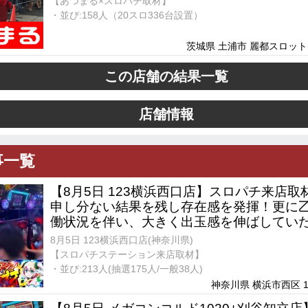
【あつまる×スロパチ取材】
・並び:158人（20スロ336台設置）
茨城県 土浦市 麗都スロットス
この店舗の結果一覧
店舗情報
事一覧
【8月5日 123横浜西口店】スロパチ来店
申し分ない結果を残し存在感を発揮！更に乙
働状況を伴い、大きく出玉感を伸ばしてい
8月5日 123横浜西口店(神奈川県)
【スロパチステーション来店取材】
・並び:213人(抽選175人/一般38人)
神奈川県 横浜市西区 1