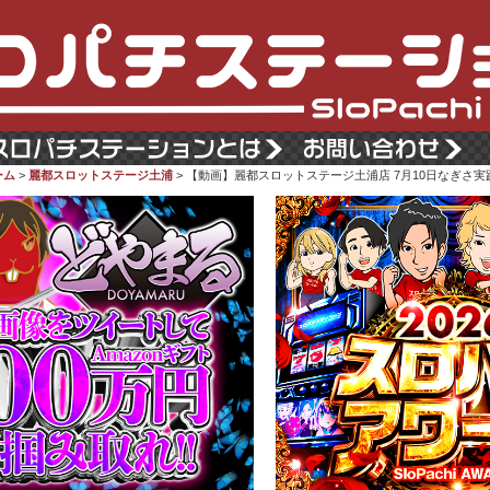
ーム
>
麗都スロットステージ土浦
> 【動画】麗都スロットステージ土浦店 7月10日なぎさ実