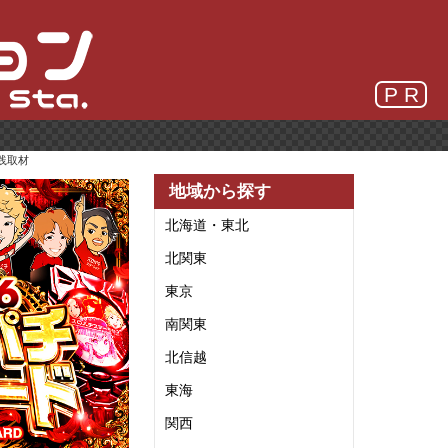
P R
践取材
地域から探す
北海道・東北
北関東
東京
南関東
北信越
東海
関西