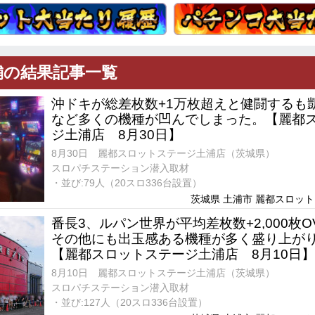
舗の結果記事一覧
沖ドキが総差枚数+1万枚超えと健闘するも
など多くの機種が凹んでしまった。【麗都
ジ土浦店 8月30日】
8月30日 麗都スロットステージ土浦店（茨城県）
スロパチステーション潜入取材
・並び:79人（20スロ336台設置）
茨城県 土浦市 麗都スロットス
番長3、ルパン世界が平均差枚数+2,000枚O
その他にも出玉感ある機種が多く盛り上が
【麗都スロットステージ土浦店 8月10日】
8月10日 麗都スロットステージ土浦店（茨城県）
スロパチステーション潜入取材
・並び:127人（20スロ336台設置）