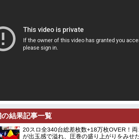
舗の結果記事一覧
20スロ全340台総差枚数+18万枚OVER！
が出玉感で溢れ、圧巻の盛り上がりをみせた