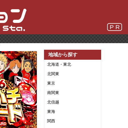
P R
材
地域から探す
北海道・東北
北関東
東京
南関東
北信越
東海
関西