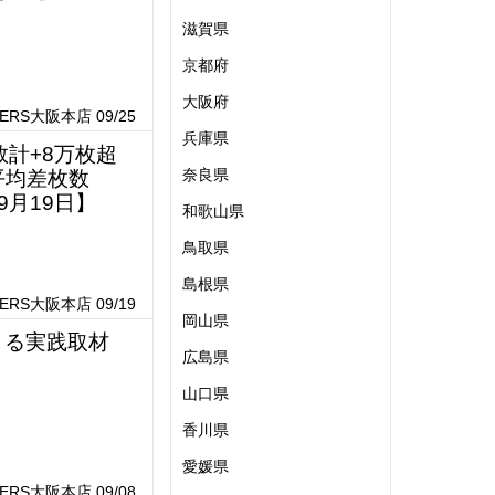
滋賀県
京都府
大阪府
RS大阪本店 09/25
兵庫県
計+8万枚超
奈良県
平均差枚数
9月19日】
和歌山県
鳥取県
島根県
RS大阪本店 09/19
岡山県
そまる実践取材
広島県
山口県
香川県
愛媛県
RS大阪本店 09/08