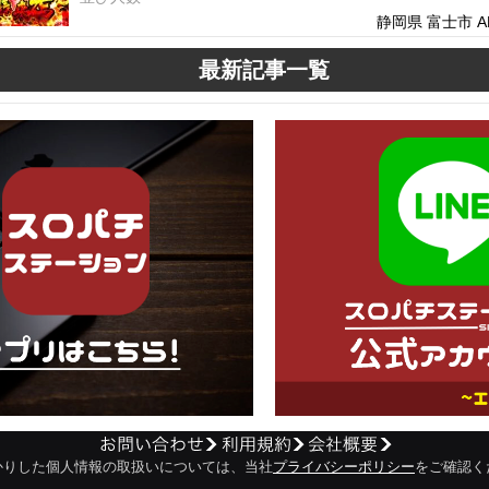
静岡県 富士市 A
最新記事一覧
かりした個人情報の取扱いについては、当社
プライバシーポリシー
をご確認く