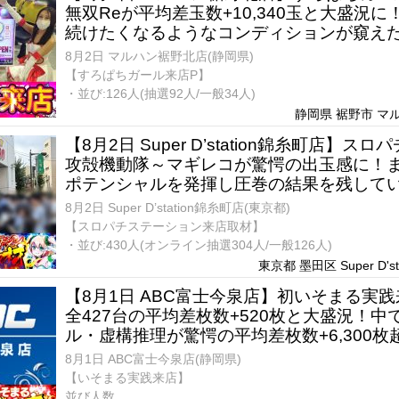
無双Reが平均差玉数+10,340玉と大盛況
続けたくなるようなコンディションが窺え
8月2日 マルハン裾野北店(静岡県)
【すろぱちガール来店P】
・並び:126人(抽選92人/一般34人)
静岡県 裾野市 マル
【8月2日 Super D’station錦糸町店】ス
攻殻機動隊～マギレコが驚愕の出玉感に！
ポテンシャルを発揮し圧巻の結果を残して
8月2日 Super D’station錦糸町店(東京都)
【スロパチステーション来店取材】
・並び:430人(オンライン抽選304人/一般126人)
東京都 墨田区 Super D'st
【8月1日 ABC富士今泉店】初いそまる実践
全427台の平均差枚数+520枚と大盛況！中
ル・虚構推理が驚愕の平均差枚数+6,300枚
8月1日 ABC富士今泉店(静岡県)
【いそまる実践来店】
並び人数