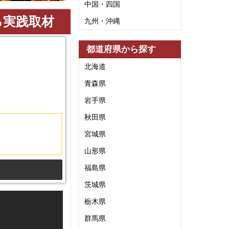
中国・四国
る実践取材
九州・沖縄
都道府県から探す
北海道
青森県
岩手県
秋田県
宮城県
山形県
福島県
茨城県
栃木県
群馬県