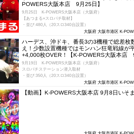
POWERS大阪本店 9月25日】
9月25日 K-POWERS大阪本店（大阪府）
【あつまる×スロパチ取材】
・並び:480人（20スロ340台設置）
大阪府 大阪市港区 K-POWE
ハーデス、沖ドキ、番長3の3機種で総差枚数
え！少数設置機種ではモンハン狂竜戦線が
+4,000枚OVER！【K-POWERS大阪本店 
9月19日 K-POWERS大阪本店（大阪府）
スロパチステーション潜入取材
・並び:350人（20スロ340台設置）
大阪府 大阪市港区 K-POWE
【動画】K-POWERS大阪本店 9月8日い
大阪府 大阪市港区 K-POWE