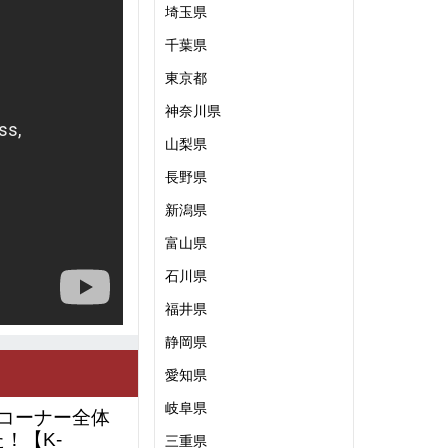
埼玉県
千葉県
東京都
神奈川県
山梨県
長野県
新潟県
富山県
石川県
福井県
静岡県
愛知県
岐阜県
両コーナー全体
！【K-
三重県