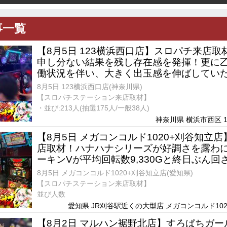
事一覧
【8月5日 123横浜西口店】スロパチ来店
申し分ない結果を残し存在感を発揮！更に乙
働状況を伴い、大きく出玉感を伸ばしてい
8月5日 123横浜西口店(神奈川県)
【スロパチステーション来店取材】
・並び:213人(抽選175人/一般38人)
神奈川県 横浜市西区 1
【8月5日 メガコンコルド1020+刈谷知立
店取材！ハナハナシリーズが好調さを露わ
ーキンVが平均回転数9,330Gと終日ぶん回
8月5日 メガコンコルド1020+刈谷知立店(愛知県)
【スロパチステーション来店取材】
並び人数
愛知県 JR刈谷駅近くの大型店 メガコンコルド1020
【8月2日 マルハン裾野北店】すろぱちガー