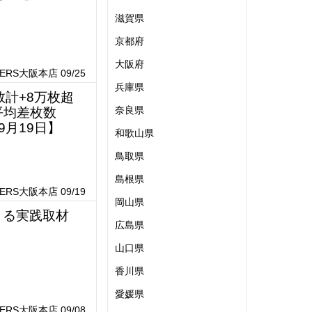
滋賀県
京都府
大阪府
RS大阪本店 09/25
兵庫県
計+8万枚超
奈良県
平均差枚数
9月19日】
和歌山県
鳥取県
島根県
RS大阪本店 09/19
岡山県
そまる実践取材
広島県
山口県
香川県
愛媛県
RS大阪本店 09/08