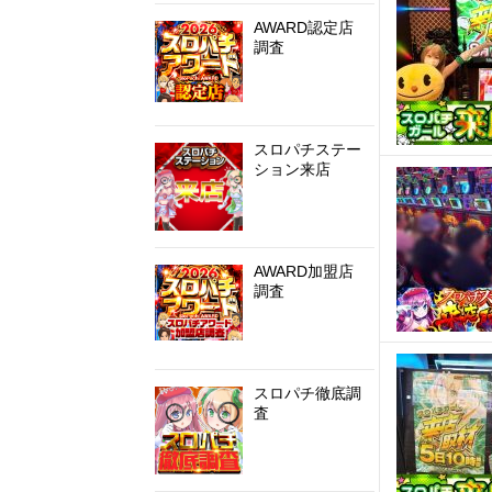
AWARD認定店
調査
スロパチステー
ション来店
AWARD加盟店
調査
スロパチ徹底調
査