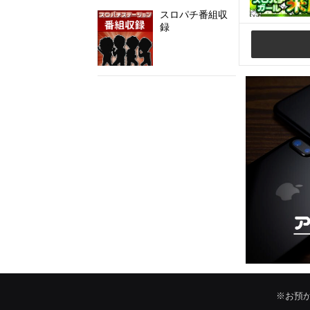
スロパチ番組収
録
@SloPachi_Staさんのツイート
※お預