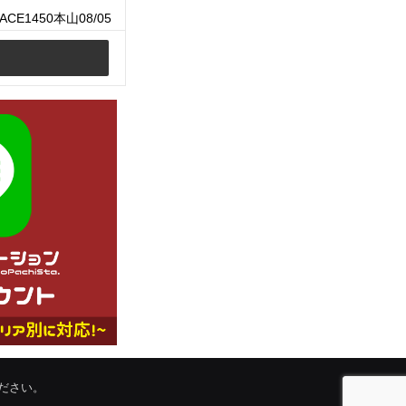
E1450本山08/05
ださい。