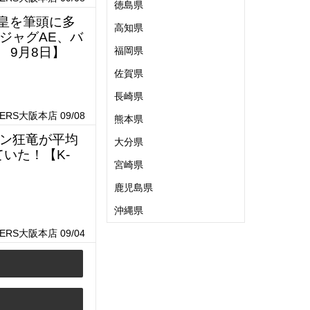
徳島県
海皇を筆頭に多
高知県
ジャグAE、バ
福岡県
 9月8日】
佐賀県
長崎県
RS大阪本店 09/08
熊本県
ン狂竜が平均
大分県
ていた！【K-
宮崎県
鹿児島県
沖縄県
RS大阪本店 09/04