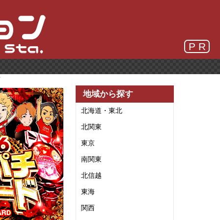
P R
材
地域から探す
北海道・東北
北関東
東京
南関東
北信越
東海
関西