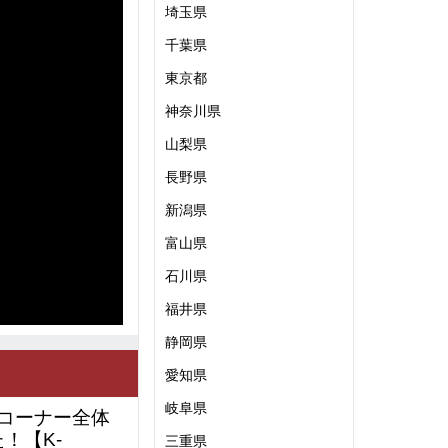
埼玉県
千葉県
東京都
神奈川県
山梨県
長野県
新潟県
富山県
石川県
福井県
静岡県
愛知県
岐阜県
両コーナー全体
！【K-
三重県