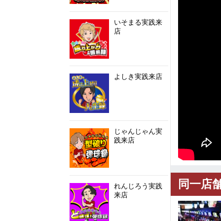
いそまる実践来
店
よしき実践来店
じゃんじゃん実
践来店
同一店
れんじろう実践
来店