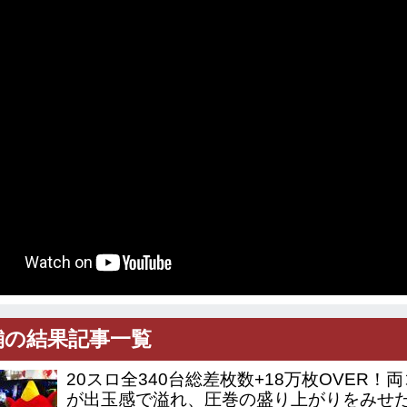
舗の結果記事一覧
20スロ全340台総差枚数+18万枚OVER！
が出玉感で溢れ、圧巻の盛り上がりをみせた