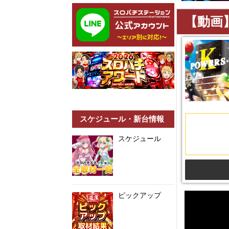
【動画】
スケジュール・新台情報
スケジュール
ピックアップ