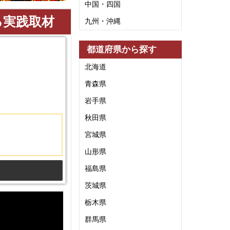
中国・四国
る実践取材
九州・沖縄
都道府県から探す
北海道
青森県
岩手県
秋田県
宮城県
山形県
福島県
茨城県
栃木県
群馬県