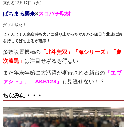
来たる12月17日（火）
ぱちまる襲来
×
スロパチ取材
ダブル取材！
じゃんじゃん来店時も大いに盛り上がったマルハン四日市北店に満
を持してぱちまるが襲来！
多数設置機種の
「北斗無双」「海シリーズ」「慶
次漆黒」
は注目せざるを得ない。
また年末年始に大活躍が期待される新台の
「エヴ
ァシト」、「AKB123」
も見逃せない！？
ちなみに・・・