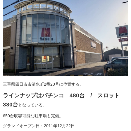
三重県四日市市清水町2番20号に位置する。
ラインナップはパチンコ 480台 / スロット
330台
となっている。
650台収容可能な駐車場も完備。
グランドオープン日：2011年12月22日