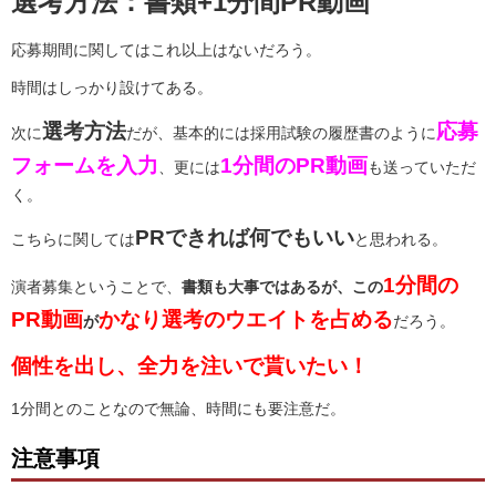
選考方法：書類+1分間PR動画
応募期間に関してはこれ以上はないだろう。
時間はしっかり設けてある。
選考方法
応募
次に
だが、基本的には採用試験の履歴書のように
フォームを入力
1分間のPR動画
、更には
も送っていただ
く。
PRできれば何でもいい
こちらに関しては
と思われる。
1分間の
演者募集ということで、
書類も大事ではあるが、
この
PR動画
かなり選考のウエイトを占める
が
だろう。
個性を出し、全力を注いで貰いたい！
1分間とのことなので無論、時間にも要注意だ。
注意事項