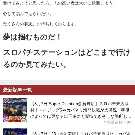
受けてみようと思った方、志の高い者は大いに歓迎しよう。
心して臨んでもらいたい。
たくさんの有志、お待ちしております。
夢は掴むものだ！
スロパチステーションはどこまで行け
るのか見てみたい。
最新記事一覧
【8月7日 Super D’station倉賀野店】スロパチ来店取
材！マイジャグ5やカバネリ海門決戦が大盛況！稼働
によっては更なる出玉感にも期待できそうな箇所も見
られた！
群馬県 高崎市
8/7
【8月7日 123＋N湖南店】スロパチ来店取材！カバネ