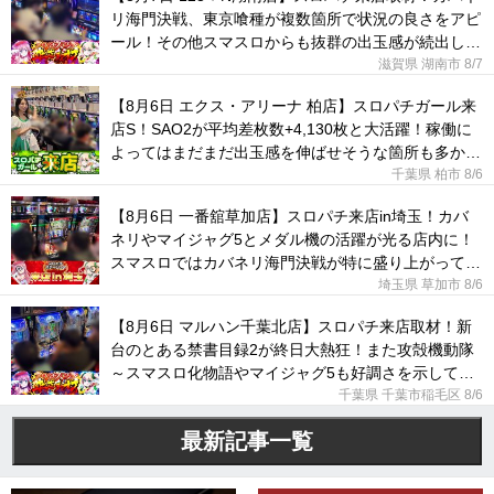
リ海門決戦、東京喰種が複数箇所で状況の良さをアピ
ール！その他スマスロからも抜群の出玉感が続出して
いた！
滋賀県 湖南市
8/7
【8月6日 エクス・アリーナ 柏店】スロパチガール来
店S！SAO2が平均差枚数+4,130枚と大活躍！稼働に
よってはまだまだ出玉感を伸ばせそうな箇所も多かっ
た！
千葉県 柏市
8/6
【8月6日 一番舘草加店】スロパチ来店in埼玉！カバ
ネリやマイジャグ5とメダル機の活躍が光る店内に！
スマスロではカバネリ海門決戦が特に盛り上がってい
た！
埼玉県 草加市
8/6
【8月6日 マルハン千葉北店】スロパチ来店取材！新
台のとある禁書目録2が終日大熱狂！また攻殻機動隊
～スマスロ化物語やマイジャグ5も好調さを示してい
た！
千葉県 千葉市稲毛区
8/6
最新記事一覧