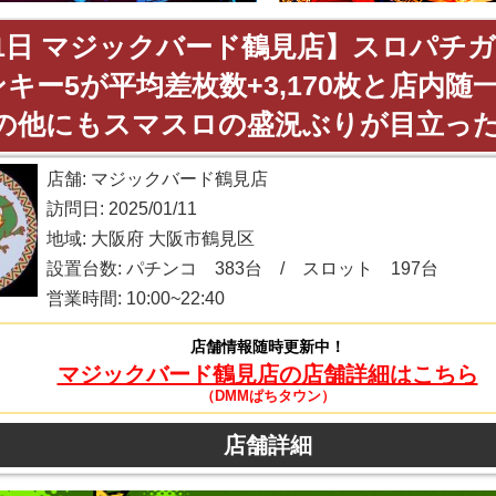
11日 マジックバード鶴見店】スロパチ
ンキー5が平均差枚数+3,170枚と店内随
の他にもスマスロの盛況ぶりが目立っ
店舗: マジックバード鶴見店
訪問日: 2025/01/11
地域: 大阪府 大阪市鶴見区
設置台数: パチンコ 383台 / スロット 197台
営業時間: 10:00~22:40
店舗情報随時更新中！
マジックバード鶴見店の店舗詳細はこちら
（DMMぱちタウン）
店舗詳細