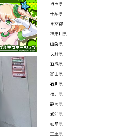
埼玉県
千葉県
東京都
神奈川県
山梨県
長野県
新潟県
富山県
石川県
福井県
静岡県
愛知県
岐阜県
三重県