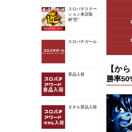
スロパチステー
ション来店取
材“匠”
スロパチガール
【から
景品入荷
勝率50
タオル景品入荷