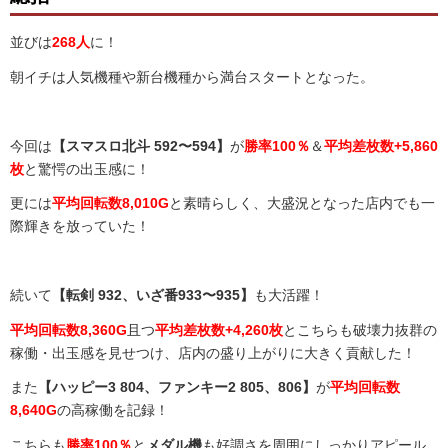
並びは
268人
に！
朝イチは人気機種や新台機種から満台スタートとなった。
今回は
【スマスロ北斗 592〜594】
が
勝率100％
＆
平均差枚数+5,860
枚
と驚愕の出玉感に！
更には
平均回転数8,010G
と素晴らしく、大盛況となった店内でも一
際輝きを放っていた！
続いて
【転剣 932、いざ番933〜935】
も大活躍！
平均回転数8,360G
且つ
平均差枚数+4,260枚
とこちらも破壊力抜群の
稼働・出玉感を見せつけ、店内の盛り上がりに大きく貢献した！
また
【ハッピー3 804、ファンキー2 805、806】
が
平均回転数
8,640G
の高稼働を記録！
こちらも
勝率100％
と
メダル機
も好調さを周囲にしっかりアピール