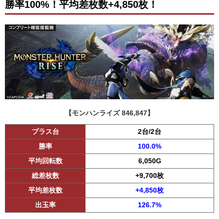
勝率100%！平均差枚数+4,850枚！
【モンハンライズ 846,847】
プラス台
2台/2台
勝率
100.0%
平均回転数
6,050G
総差枚数
+9,700枚
平均差枚数
+4,850枚
出玉率
126.7%