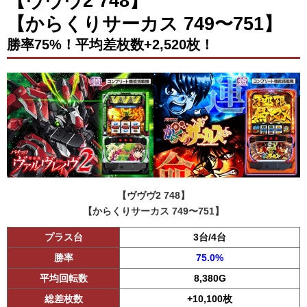
【ヴヴヴ2 748】
【からくりサーカス 749〜751】
勝率75%！平均差枚数+2,520枚！
【ヴヴヴ2 748】
【からくりサーカス 749〜751】
プラス台
3台/4台
勝率
75.0%
平均回転数
8,380G
総差枚数
+10,100枚