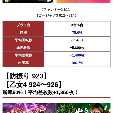
【ファンキー2 811】
【ゴージャグ3 812〜814】
プラス台
3台/4台
勝率
75.0%
平均回転数
6,940G
総差枚数
+5,600枚
平均差枚数
+1,400枚
出玉率
106.7%
【防振り 923】
【乙女4 924〜926】
勝率50%！平均差枚数+1,350枚！