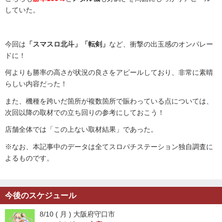
していた。
今回は
「スマスロ北斗」「転剣」
など、衝撃の出玉感のオンパレー
ドに！
何よりも勝率の高さが状況の良さをアピールしており、非常に素晴
らしい内容だった！
また、機種を跨いだ箇所が複数箇所で賑わっている点については、
次回以降の取材での立ち回りの参考にしておこう！
店舗全体では「この上ない取材結果」であった。
※なお、本記事中のデータは全てスロパチステーション独自調査に
よるものです。
今後のスケジュール
8/10 (
月
) 大阪府守口市