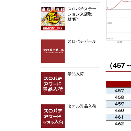
スロパチステー
ション来店取
材“匠”
スロパチガール
（457
景品入荷
タオル景品入荷