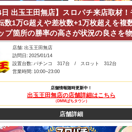
14日 出玉王田無店】スロパチ来店取材！
転数1万G超えや差枚数+1万枚超えを複
ップ箇所の勝率の高さが状況の良さを
店舗: 出玉王田無店
訪問日: 2025/01/14
設置台数: パチンコ 317台 / スロット 312台
営業時間: 10:00~23:00
店舗情報随時更新中！
出玉王田無店の店舗詳細はこちら
（DMMぱちタウン）
店舗詳細