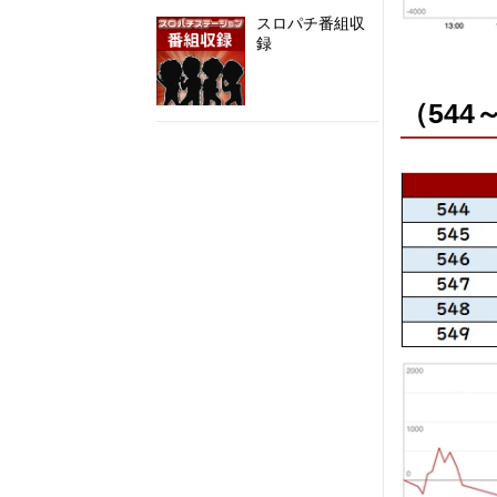
スロパチ番組収
録
（544
@SloPachi_Staさんのツイート