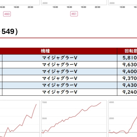
～549）