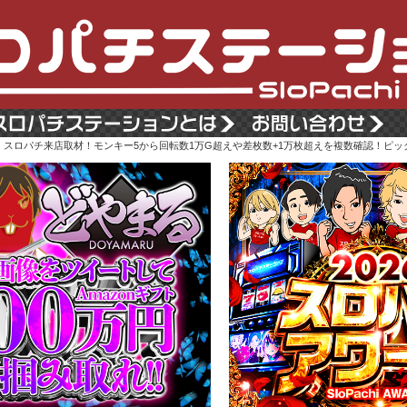
無店】スロパチ来店取材！モンキー5から回転数1万G超えや差枚数+1万枚超えを複数確認！