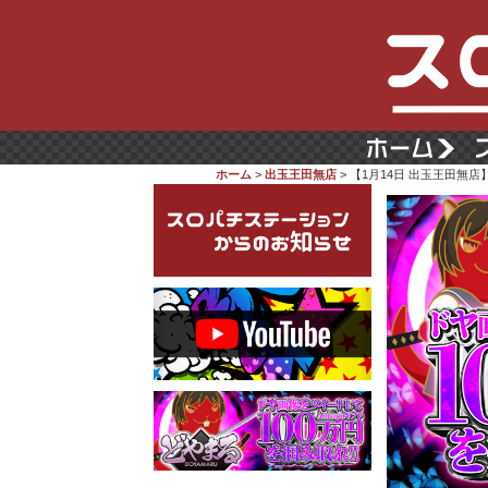
ホーム
>
出玉王田無店
> 【1月14日 出玉王田