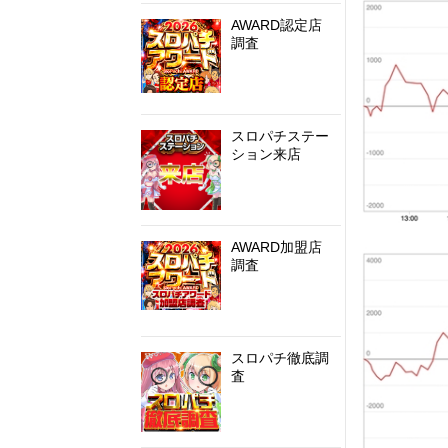
AWARD認定店
調査
スロパチステー
ション来店
AWARD加盟店
調査
スロパチ徹底調
査