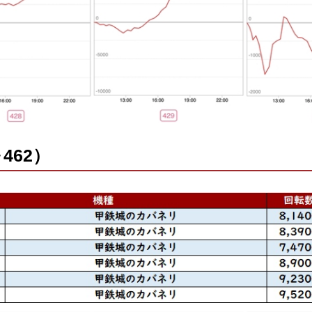
～462）