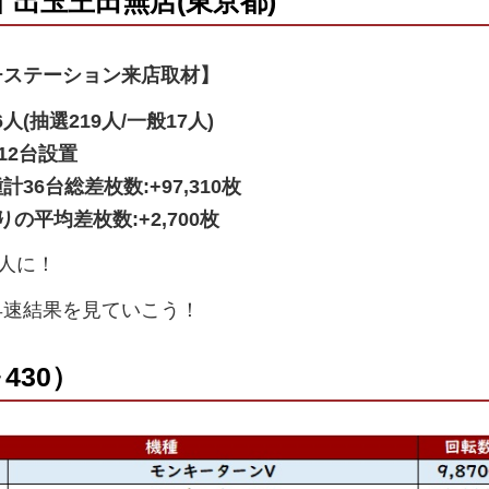
日 出玉王田無店(東京都)
チステーション来店取材】
6人(抽選219人/一般17人)
12台設置
計36
台総差枚数:+97,310枚
の平均差枚数:+2,700枚
6人に！
早速結果を見ていこう！
～430）