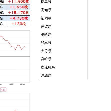
徳島県
高知県
福岡県
佐賀県
長崎県
熊本県
大分県
宮崎県
鹿児島県
沖縄県