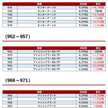
（952～957）
（966～971）