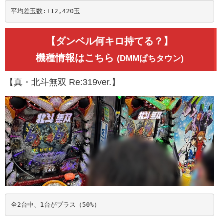
平均差玉数:+12,420
玉
【ダンベル何キロ持てる？】
機種情報はこちら
(DMMぱちタウン)
【真・北斗無双 Re:319ver.】
全2台中、1台がプラス（50%）