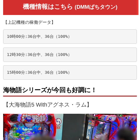
機種情報はこちら
(DMMぱちタウン)
【上記機種の稼働データ】
10時00分:36台中、36台（100%）
12時30分:36台中、36台（100%）
15時00分:36台中、36台（100%）
海物語シリーズが今回も好調に！
【大海物語5 Withアグネス・ラム】