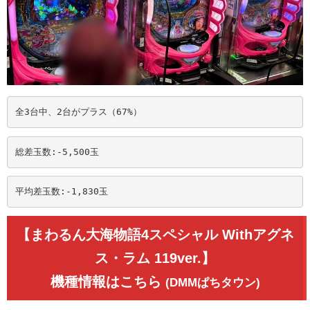
全3台中、2台がプラス（67%）
総差玉数:-5,500
玉
平均差玉数:-1,830
玉
【まわるん大海物語4スペシャル Withアグネ
ス・ラム 119ver.】
機種情報はこちら
(DMMぱちタウン)