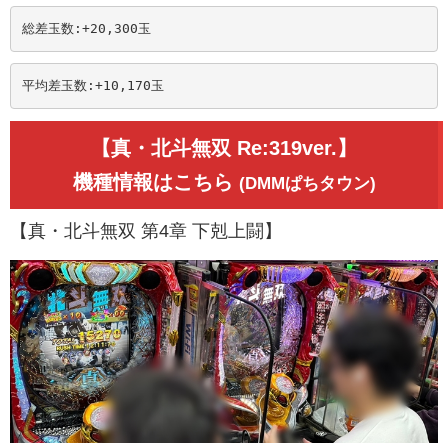
総差玉数:+20,300
玉
平均差玉数:+10,170
玉
【真・北斗無双 Re:319ver.】
機種情報はこちら
(DMMぱちタウン)
【真・北斗無双 第4章 下剋上闘】