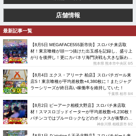
店舗情報
最新記事一覧
【8月5日 MEGAFACE555新市街】スロパチ来店取
材！東京喰種が頭一つ抜けた出玉感を記録し、盛り上
がりを後押し！更にカバネリ海門決戦も大きな賑わい
を見せた！
熊本県 熊本市中央区
8/5
【8月4日 エクス・アリーナ 柏店】スロパチガール来
店S！東京喰種が平均差枚数+4,380枚に！またジャグ
ラーシリーズが終日高い稼働率を維持していた！
千葉県 柏市
8/4
【8月2日 ピーアーク相模大野店】スロパチ来店取
材！スマスロゴッドイーターが平均差枚数+6,230枚！
パチンコではブルーロックなどのボックスが衝撃の出
玉感に！
神奈川県 相模原市
8/2
【8月1日 Ｄ’station八王子北野店】スロパチガール来