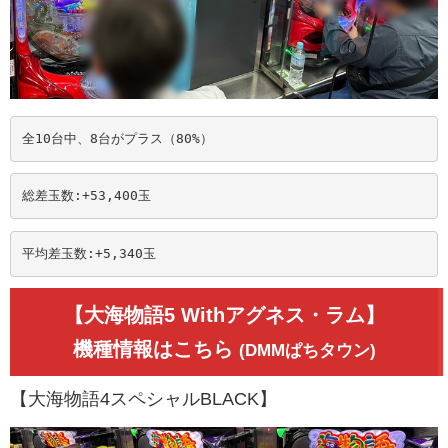
全10台中、8台がプラス（80%）
総差玉数:+53,400
玉
平均差玉数:+5,340
玉
【大海物語5 Withアグネス・ラム】
機種情報はこちら
(DMMぱちタウン)
【大海物語4スペシャルBLACK】