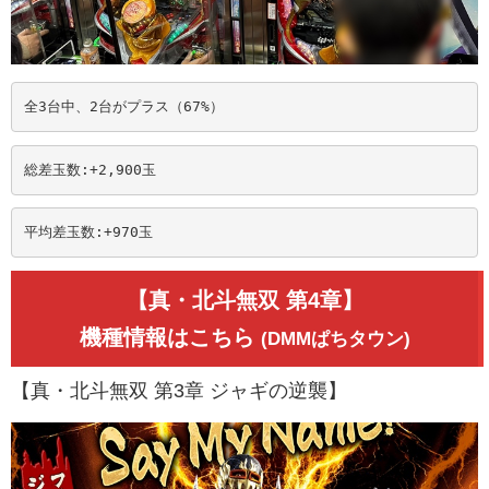
全3台中、2台がプラス（67%）
総差玉数:+2,900
玉
平均差玉数:+970
玉
【真・北斗無双 第4章】
機種情報はこちら
(DMMぱちタウン)
【真・北斗無双 第3章 ジャギの逆襲】