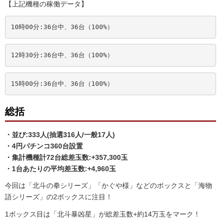
【上記機種の稼働データ】
10時00分:36台中、36台（100%）
12時30分:36台中、36台（100%）
15時00分:36台中、36台（100%）
総括
・並び:333人(抽選316人/一般17人)
・4円パチンコ360台設置
・集計機種計72台総差玉数:+357,300玉
・1台あたりの平均差玉数:+4,960玉
今回は「北斗の拳シリーズ」「かぐや様」などのボックスと「海物
語シリーズ」の2ボックスに注目！
1ボックス目は「北斗暴凶星」が
総差玉数+約14万玉をマーク！