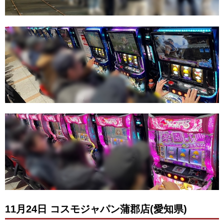
11月24日 コスモジャパン蒲郡店(愛知県)