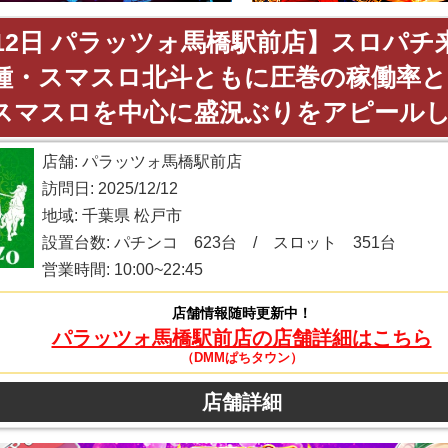
月12日 パラッツォ馬橋駅前店】スロパチ
種・スマスロ北斗ともに圧巻の稼働率と
スマスロを中心に盛況ぶりをアピール
店舗: パラッツォ馬橋駅前店
訪問日: 2025/12/12
地域: 千葉県 松戸市
設置台数: パチンコ 623台 / スロット 351台
営業時間: 10:00~22:45
店舗情報随時更新中！
パラッツォ馬橋駅前店の店舗詳細はこちら
（DMMぱちタウン）
店舗詳細