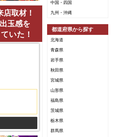
中国・四国
来店取材！
九州・沖縄
出玉感を
都道府県から探す
していた！
北海道
青森県
岩手県
秋田県
宮城県
山形県
福島県
茨城県
栃木県
群馬県