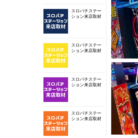
スロパチステー
ション来店取材
スロパチステー
ション来店取材
スロパチステー
ション来店取材
スロパチステー
ション来店取材