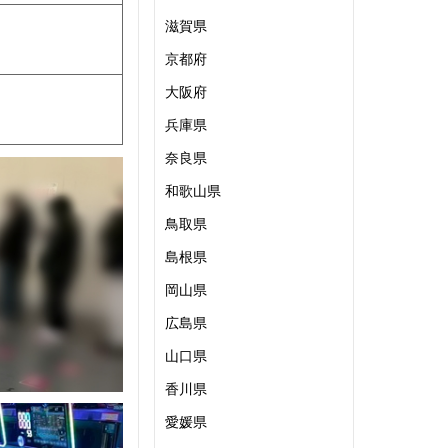
滋賀県
京都府
大阪府
兵庫県
奈良県
和歌山県
鳥取県
島根県
岡山県
広島県
山口県
香川県
愛媛県