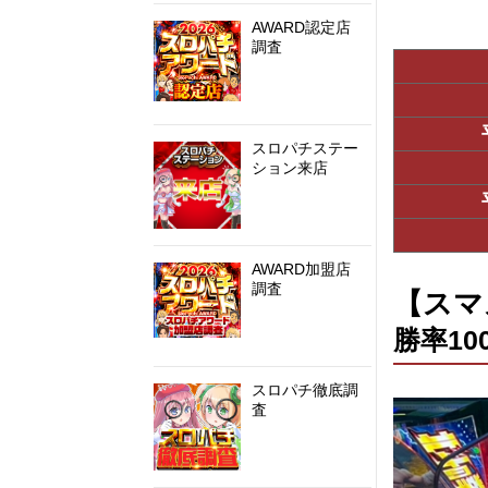
AWARD認定店
調査
スロパチステー
ション来店
AWARD加盟店
調査
【スマス
勝率10
スロパチ徹底調
査