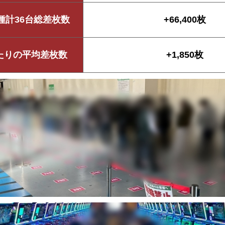
種計36台総差枚数
+66,400枚
たりの平均差枚数
+1,850枚