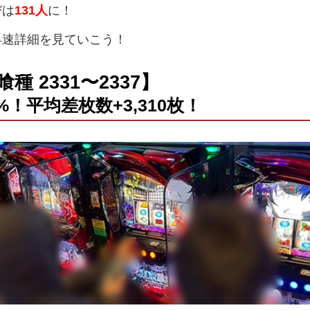
びは
131人
に！
早速詳細を見ていこう！
種 2331〜2337】
%！平均差枚数+3,310枚！