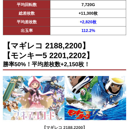
平均回転数
7,720G
総差枚数
+11,300枚
平均差枚数
+2,820枚
出玉率
112.2%
【マギレコ 2188,2200】
【モンキー5 2201,2202】
勝率50%！平均差枚数+2,150枚！
【マギレコ 2188,2200】