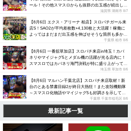
ール！その他スマスロからも抜群の出玉感が続出して
いた！
滋賀県 湖南市
8/7
【8月6日 エクス・アリーナ 柏店】スロパチガール来
店S！SAO2が平均差枚数+4,130枚と大活躍！稼働に
よってはまだまだ出玉感を伸ばせそうな箇所も多かっ
た！
千葉県 柏市
8/6
【8月6日 一番舘草加店】スロパチ来店in埼玉！カバ
ネリやマイジャグ5とメダル機の活躍が光る店内に！
スマスロではカバネリ海門決戦が特に盛り上がってい
た！
埼玉県 草加市
8/6
【8月6日 マルハン千葉北店】スロパチ来店取材！新
台のとある禁書目録2が終日大熱狂！また攻殻機動隊
～スマスロ化物語やマイジャグ5も好調さを示してい
た！
千葉県 千葉市稲毛区
8/6
最新記事一覧