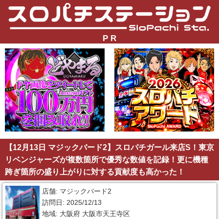
P R
【12月13日 マジックバード2】スロパチガール来店S！東京
リベンジャーズが複数箇所で優秀な数値を記録！更に機種
跨ぎ箇所の盛り上がりに対する貢献度も高かった！
店舗: マジックバード2
訪問日: 2025/12/13
地域: 大阪府 大阪市天王寺区