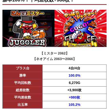
【ミスター 2062】
【ネオアイム 2063〜2066】
プラス台
4台/4台
勝率
100.0%
平均回転数
6,270G
総差枚数
+3,900枚
平均差枚数
+980枚
出玉率
105.2%