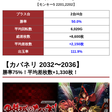
【モンキー5 2201,2202】
プラス台
2台/4台
勝率
50.0%
平均回転数
6,020G
総差枚数
+8,600枚
平均差枚数
+2,150枚
出玉率
111.9%
【カバネリ 2032〜2036】
勝率75%！平均差枚数+1,330枚！