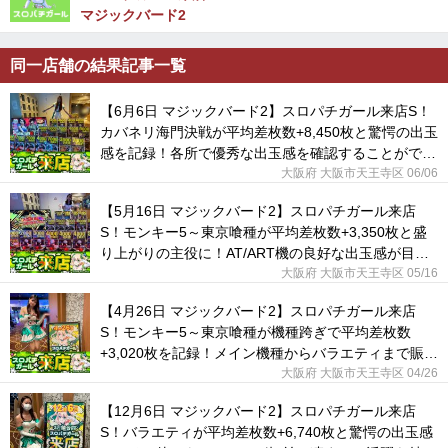
マジックバード2
同一店舗の結果記事一覧
【6月6日 マジックバード2】スロパチガール来店S！
カバネリ海門決戦が平均差枚数+8,450枚と驚愕の出玉
感を記録！各所で優秀な出玉感を確認することができ
た！
大阪府 大阪市天王寺区 06/06
【5月16日 マジックバード2】スロパチガール来店
S！モンキー5～東京喰種が平均差枚数+3,350枚と盛
り上がりの主役に！AT/ART機の良好な出玉感が目立
った！
大阪府 大阪市天王寺区 05/16
【4月26日 マジックバード2】スロパチガール来店
S！モンキー5～東京喰種が機種跨ぎで平均差枚数
+3,020枚を記録！メイン機種からバラエティまで賑わ
っていた！
大阪府 大阪市天王寺区 04/26
【12月6日 マジックバード2】スロパチガール来店
S！バラエティが平均差枚数+6,740枚と驚愕の出玉感