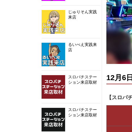
じゅりそん実践
来店
るいべえ実践来
店
12月6
スロパチステー
ション来店取材
【スロパチ
スロパチステー
ション来店取材