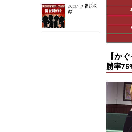
スロパチ番組収
録
@SloPachi_Staさんのツイート
【かぐや
勝率75