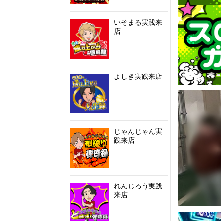
いそまる実践来
店
よしき実践来店
じゃんじゃん実
践来店
れんじろう実践
来店