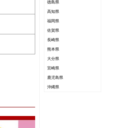
徳島県
高知県
福岡県
佐賀県
長崎県
熊本県
大分県
宮崎県
鹿児島県
沖縄県