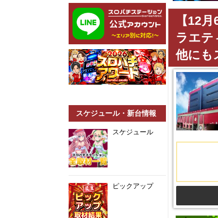
【12
ラエテ
他にも
スケジュール・新台情報
スケジュール
ピックアップ