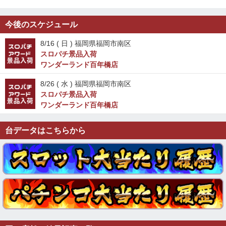
今後のスケジュール
8/16 (
日
) 福岡県福岡市南区
スロパチ景品入荷
ワンダーランド百年橋店
8/26 (
水
) 福岡県福岡市南区
スロパチ景品入荷
ワンダーランド百年橋店
台データはこちらから