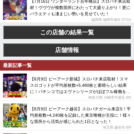
【7月16日 ワンダーランド百年橋店】スロパチ来店取
材！ヴヴヴが複数箇所にわたって大盛り上がり！更に
バラエティも凄まじい勢いを見せていた！
福岡県 福岡市南区 07/16
この店舗の結果一覧
店舗情報
最新記事一覧
【8月9日 ピーアーク新城】スロパチ来店取材！スマ
スロゴッドが平均差枚数+5,480枚と素晴らしい結果
に！パチンコではエヴァシリーズがほぼフル稼働を保
っていた！
神奈川県 川崎市中原区
8/9
【8月9日 ピーアーク越谷】スロパチガール来店S！平
均差枚数+4,240枚を記録した東京喰種が主役に！様々
な箇所から活気が感じられた1日となった！
埼玉県 越谷市
8/9