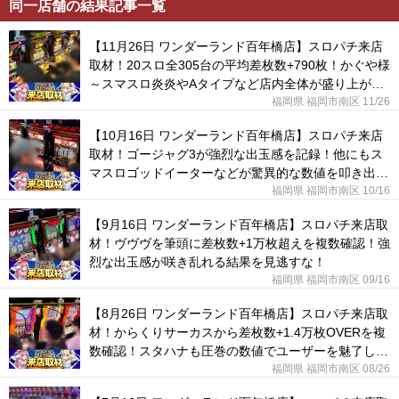
同一店舗の結果記事一覧
【11月26日 ワンダーランド百年橋店】スロパチ来店
取材！20スロ全305台の平均差枚数+790枚！かぐや様
～スマスロ炎炎やAタイプなど店内全体が盛り上がっ
た！
福岡県 福岡市南区 11/26
【10月16日 ワンダーランド百年橋店】スロパチ来店
取材！ゴージャグ3が強烈な出玉感を記録！他にもス
マスロゴッドイーターなどが驚異的な数値を叩き出し
た！
福岡県 福岡市南区 10/16
【9月16日 ワンダーランド百年橋店】スロパチ来店取
材！ヴヴヴを筆頭に差枚数+1万枚超えを複数確認！強
烈な出玉感が咲き乱れる結果を見逃すな！
福岡県 福岡市南区 09/16
【8月26日 ワンダーランド百年橋店】スロパチ来店取
材！からくりサーカスから差枚数+1.4万枚OVERを複
数確認！スタハナも圧巻の数値でユーザーを魅了し
た！
福岡県 福岡市南区 08/26