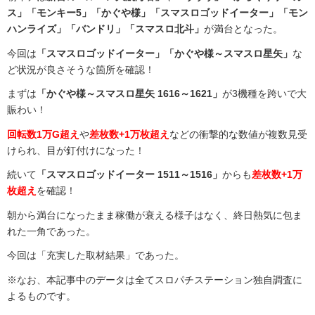
ス」「モンキー5」「かぐや様」「スマスロゴッドイーター」「モン
ハンライズ」「バンドリ」「スマスロ北斗」
が満台となった。
今回は
「スマスロゴッドイーター」「かぐや様～スマスロ星矢」
な
ど状況が良さそうな箇所を確認！
まずは
「かぐや様～スマスロ星矢 1616～1621」
が3機種を跨いで大
賑わい！
回転数1万G超え
や
差枚数+1万枚超え
などの衝撃的な数値が複数見受
けられ、目が釘付けになった！
続いて
「スマスロゴッドイーター 1511～1516」
からも
差枚数+1万
枚超え
を確認！
朝から満台になったまま稼働が衰える様子はなく、終日熱気に包ま
れた一角であった。
今回は「充実した取材結果」であった。
※なお、本記事中のデータは全てスロパチステーション独自調査に
よるものです。