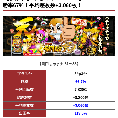
勝率67%！平均差枚数+3,060枚！
【黄門ちゃま天 81〜83】
プラス台
2台/3台
勝率
66.7%
平均回転数
7,820G
総差枚数
+9,200枚
平均差枚数
+3,060枚
出玉率
113.0%