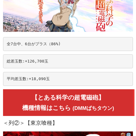
全7台中、6台がプラス（86%)
総差玉数:+126,700玉
平均差玉数:+18,090玉
【とある科学の超電磁砲】
機種情報はこちら
(DMMぱちタウン)
＜列②＞【東京喰種】