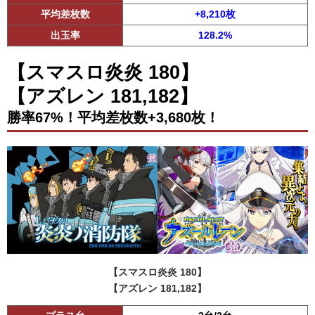
平均差枚数
+8,210枚
出玉率
128.2%
【スマスロ炎炎 180】
【アズレン 181,182】
勝率67%！平均差枚数+3,680枚！
【スマスロ炎炎 180】
【アズレン 181,182】