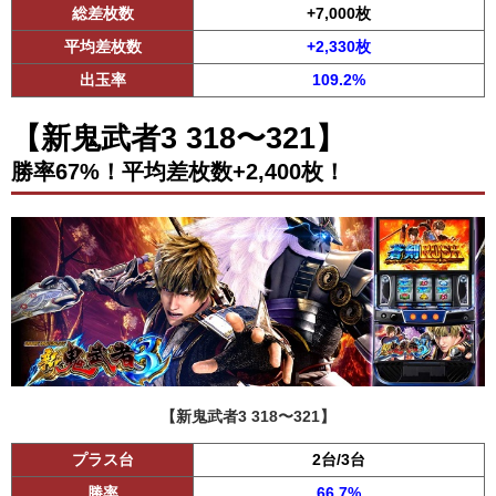
総差枚数
+7,000枚
平均差枚数
+2,330枚
出玉率
109.2%
【新鬼武者3 318〜321】
勝率67%！平均差枚数+2,400枚！
【新鬼武者3 318〜321】
プラス台
2台/3台
勝率
66.7%