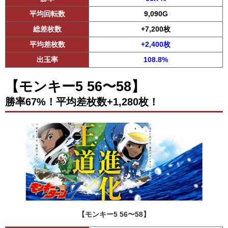
平均回転数
9,090G
総差枚数
+7,200枚
平均差枚数
+2,400枚
出玉率
108.8%
【モンキー5 56〜58】
勝率67%！平均差枚数+1,280枚！
【モンキー5 56〜58】