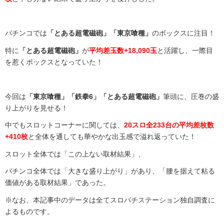
パチンコでは
「とある超電磁砲」「東京喰種」
のボックスに注目！
特に
「とある超電磁砲」
が
平均差玉数+18,090玉
と活躍し、一際目
を惹くボックスとなっていた！
今回は
「東京喰種」「鉄拳6」「とある超電磁砲」
筆頭に、圧巻の盛
り上がりを見せる！
中でもスロットコーナーに関しては、
20スロ全233台の平均差枚数
+410枚
と全体を通しても華やかな出玉感で溢れ返っていた！
スロット全体では「この上ない取材結果」、
パチンコ全体では「大きな盛り上がり」があり、「腰を据えて粘る
価値がある取材結果」であった。
※なお、本記事中のデータは全てスロパチステーション独自調査に
よるものです。