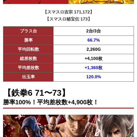
【スマスロ吉宗 171,172】
【スマスロ秘宝伝 173】
プラス台
2台/3台
勝率
66.7%
平均回転数
2,260G
総差枚数
+4,100枚
平均差枚数
+1,360枚
出玉率
120.0%
【鉄拳6 71〜73】
勝率100%！平均差枚数+4,900枚！