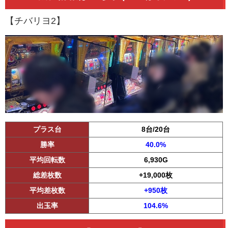
【チバリヨ2】
プラス台
8台/20台
勝率
40.0%
平均回転数
6,930G
総差枚数
+19,000枚
平均差枚数
+950枚
出玉率
104.6%