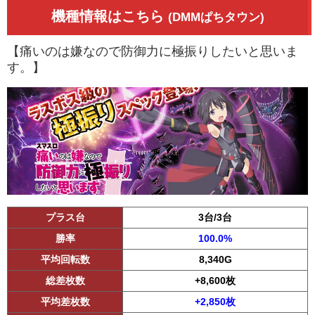
機種情報はこちら
(DMMぱちタウン)
【痛いのは嫌なので防御力に極振りしたいと思いま
す。】
プラス台
3台/3台
勝率
100.0%
平均回転数
8,340G
総差枚数
+8,600枚
平均差枚数
+2,850枚