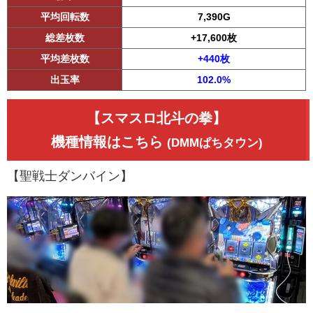
平均回転数
7,390G
総差枚数
+17,600枚
平均差枚数
+440枚
出玉率
102.0%
【スマスロ北斗の拳】
機種情報はこちら
(DMMぱちタウン)
【聖戦士ダンバイン】