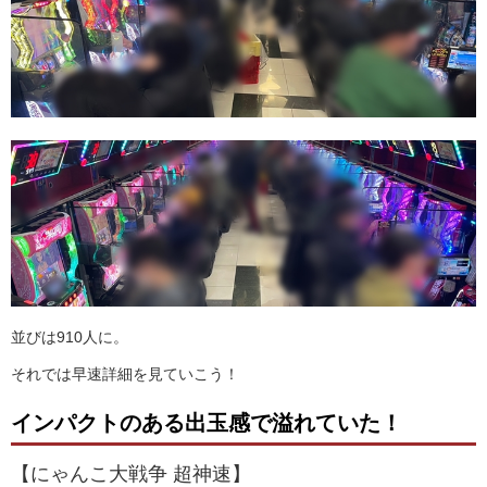
並びは910人に。
それでは早速詳細を見ていこう！
インパクトのある出玉感で溢れていた！
【にゃんこ大戦争 超神速】