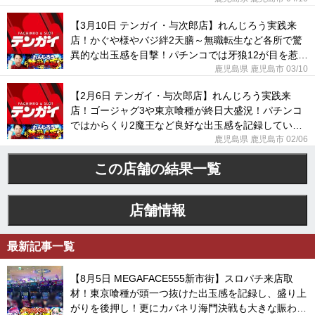
【3月10日 テンガイ・与次郎店】れんじろう実践来
店！かぐや様やバジ絆2天膳～無職転生など各所で驚
異的な出玉感を目撃！パチンコでは牙狼12が目を惹く
存在に！
鹿児島県 鹿児島市 03/10
【2月6日 テンガイ・与次郎店】れんじろう実践来
店！ゴージャグ3や東京喰種が終日大盛況！パチンコ
ではからくり2魔王など良好な出玉感を記録してい
た！
鹿児島県 鹿児島市 02/06
この店舗の結果一覧
店舗情報
最新記事一覧
【8月5日 MEGAFACE555新市街】スロパチ来店取
材！東京喰種が頭一つ抜けた出玉感を記録し、盛り上
がりを後押し！更にカバネリ海門決戦も大きな賑わい