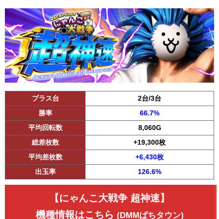
プラス台
2台/3台
勝率
66.7%
平均回転数
8,060G
総差枚数
+19,300枚
平均差枚数
+6,430枚
出玉率
126.6%
【にゃんこ大戦争 超神速】
機種情報はこちら
(DMMぱちタウン)