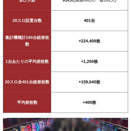
並び人数
910人
(抽選808人/一般102人)
20スロ設置台数
401台
集計機種計180台総差枚
+224,400枚
数
1台あたりの平均差枚数
+1,250枚
20スロ全401台総差枚数
+159,640枚
平均差枚数
+400枚