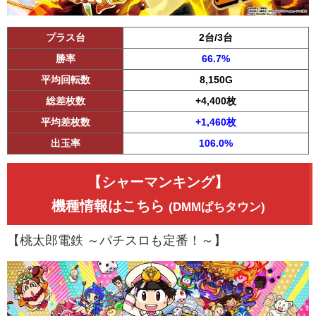
プラス台
2台/3台
勝率
66.7%
平均回転数
8,150G
総差枚数
+4,400枚
平均差枚数
+1,460枚
出玉率
106.0%
【シャーマンキング】
機種情報はこちら
(DMMぱちタウン)
【桃太郎電鉄 ～パチスロも定番！～】