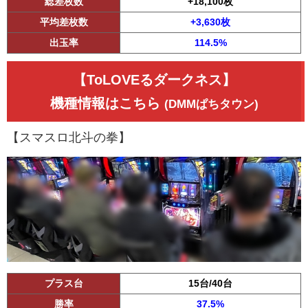
総差枚数
+18,100枚
平均差枚数
+3,630枚
出玉率
114.5%
【ToLOVEるダークネス】
機種情報はこちら
(DMMぱちタウン)
【スマスロ北斗の拳】
プラス台
15台/40台
勝率
37.5%