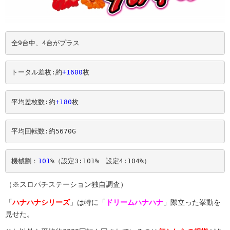
全9台中、4台がプラス
トータル差枚:約
+1600
枚
平均差枚数:約
+180
枚
平均回転数:約5670G
機械割：
101
%（
設定3:101%
設定4:104%
）
（※スロパチステーション独自調査）
「
ハナハナシリーズ
」は特に「
ドリームハナハナ
」際立った挙動を
見せた。