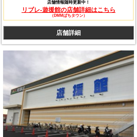
店舗情報随時更新中！
リブレ-遊援館の店舗詳細はこちら
（DMMぱちタウン）
店舗詳細