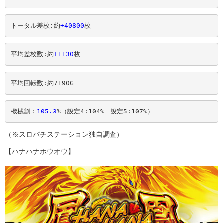
トータル差枚:約
+40800
枚
平均差枚数:約
+1130
枚
平均回転数:約7190G
機械割：
105.3
%（
設定4:104%
設定5:107%
）
（※スロパチステーション独自調査）
【ハナハナホウオウ】