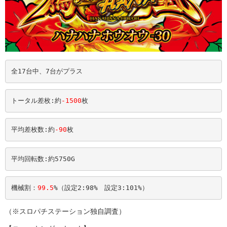
全17台中、7台がプラス
トータル差枚:約
-1500
枚
平均差枚数:約
-90
枚
平均回転数:約5750G
機械割：
99.5
%（
設定2:98%
設定3:101%
）
（※スロパチステーション独自調査）