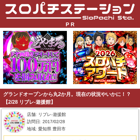
P R
グランドオープンから丸2か月。現在の状況やいかに！？
【2/28 リブレ‐遊援館】
店舗: リブレ-遊援館
訪問日: 2017/02/28
地域: 愛知県 豊田市