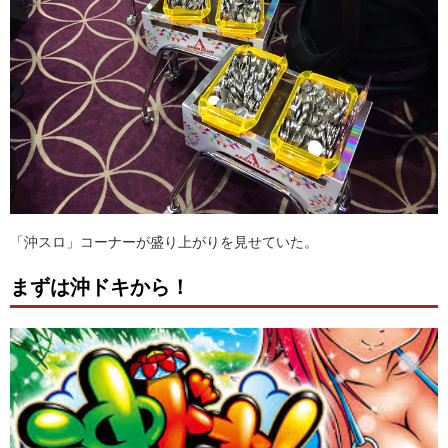
「沖スロ」コーナーが盛り上がりを見せていた。
まずは沖ドキから！