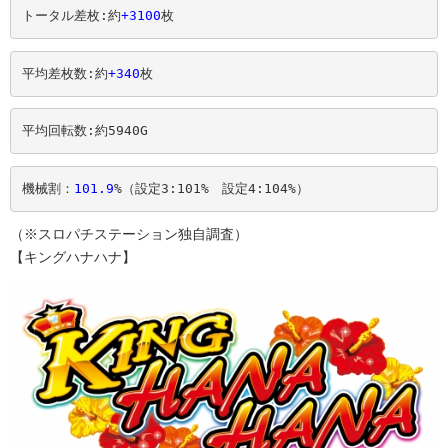
トータル差枚:約
+3100
枚
平均差枚数:約
+340
枚
平均回転数:約5940G
機械割：
101.9
%（
設定3:101%
設定4:104%
）
（※スロパチステーション独自調査）
【キングハナハナ】