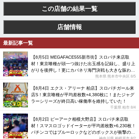
この店舗の結果一覧
店舗情報
最新記事一覧
【8月5日 MEGAFACE555新市街】スロパチ来店取
材！東京喰種が頭一つ抜けた出玉感を記録し、盛り上
がりを後押し！更にカバネリ海門決戦も大きな賑わい
を見せた！
熊本県 熊本市中央区
8/5
【8月4日 エクス・アリーナ 柏店】スロパチガール来
店S！東京喰種が平均差枚数+4,380枚に！またジャグ
ラーシリーズが終日高い稼働率を維持していた！
千葉県 柏市
8/4
【8月2日 ピーアーク相模大野店】スロパチ来店取
材！スマスロゴッドイーターが平均差枚数+6,230枚！
パチンコではブルーロックなどのボックスが衝撃の出
玉感に！
神奈川県 相模原市
8/2