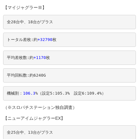
【マイジャグラーⅢ】
全28台中、18台がプラス
トータル差枚:約
+32790
枚
平均差枚数:約
+1170
枚
平均回転数:約6240G
機械割：
106.3
%（設定5:105.3%　設定6:109.4%）
（※スロパチステーション独自調査）
【ニューアイムジャグラーEX】
全25台中、13台がプラス