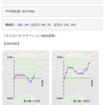
平均回転数:約4780G
機械割：
101.4
%（
設定3:99.2%
設定4:101.6%
）
（※スロパチステーション独自調査）
【HANABI】