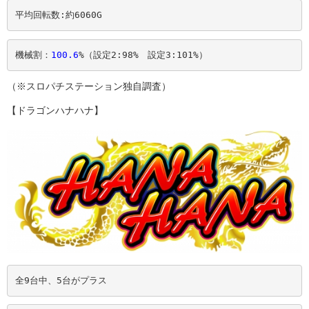
平均回転数:約6060G
機械割：
100.6
%（
設定2:98%
設定3:101%
）
（※スロパチステーション独自調査）
【ドラゴンハナハナ】
全9台中、5台がプラス