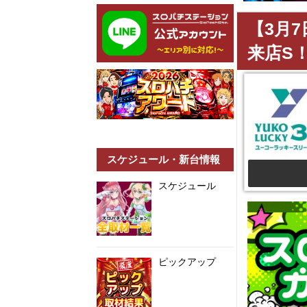
【3月
来店S
スケジュール・新台情報
スケジュール
ピックアップ