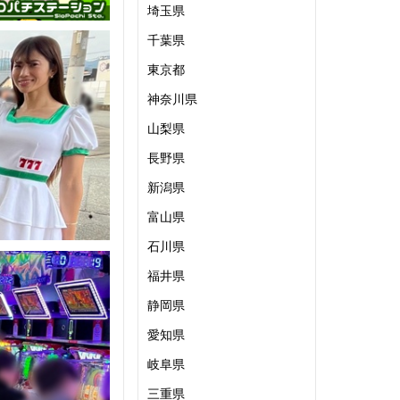
埼玉県
千葉県
東京都
神奈川県
山梨県
長野県
新潟県
富山県
石川県
福井県
静岡県
愛知県
岐阜県
三重県