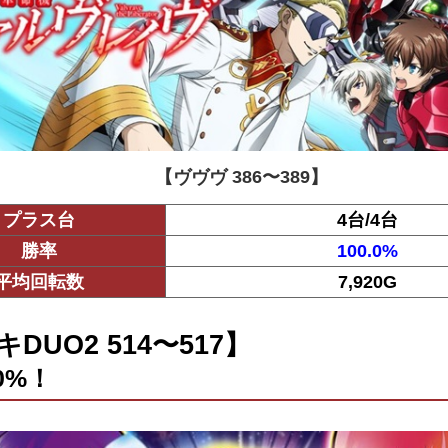
【ヴヴヴ 386〜389】
プラス台
4台/4台
勝率
100.0%
平均回転数
7,920G
DUO2 514〜517】
0%！