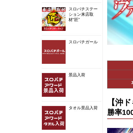
スロパチステー
ション来店取
材“匠”
スロパチガール
景品入荷
【沖ドキ
タオル景品入荷
勝率10