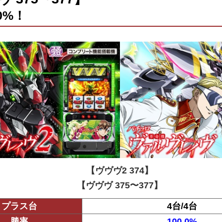
0%！
【ヴヴヴ2 374】
【ヴヴヴ 375〜377】
プラス台
4台/4台
勝率
100.0%