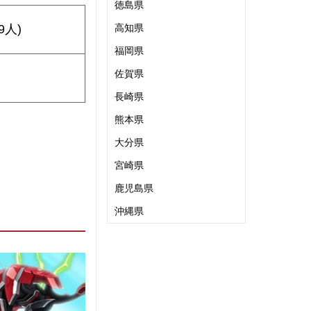
徳島県
9人)
高知県
福岡県
佐賀県
長崎県
熊本県
大分県
宮崎県
鹿児島県
沖縄県