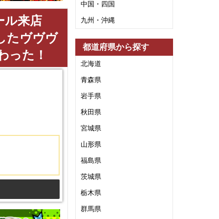
中国・四国
ール来店
九州・沖縄
録したヴヴヴ
都道府県から探す
わった！
北海道
青森県
岩手県
秋田県
宮城県
山形県
福島県
茨城県
栃木県
群馬県