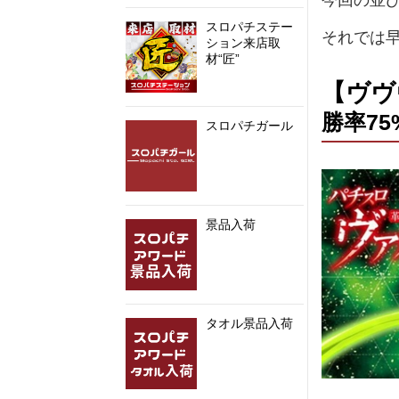
今回の並
スロパチステー
それでは
ション来店取
材“匠”
【ヴヴヴ
勝率75
スロパチガール
景品入荷
タオル景品入荷