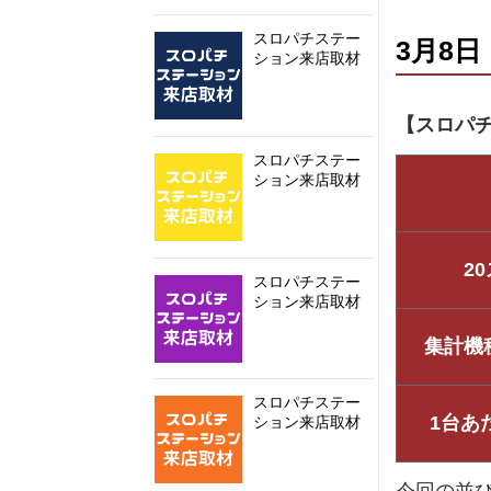
スロパチステー
3月8
ション来店取材
【スロパチ
スロパチステー
ション来店取材
2
スロパチステー
ション来店取材
集計機
スロパチステー
1台あ
ション来店取材