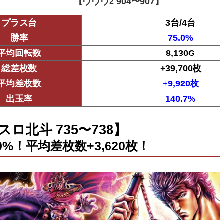
【ヴヴヴ2 904〜907】
プラス台
3台/4台
勝率
75.0%
平均回転数
8,130G
総差枚数
+39,700枚
平均差枚数
+9,920枚
出玉率
140.7%
ロ北斗 735〜738】
0%！平均差枚数+3,620枚！