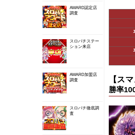
AWARD認定店
調査
スロパチステー
ション来店
AWARD加盟店
【スマス
調査
勝率10
スロパチ徹底調
査