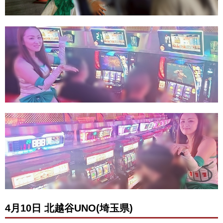
4月10日 北越谷UNO(埼玉県)