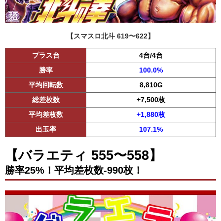
【スマスロ北斗 619〜622】
プラス台
4台/4台
勝率
100.0%
平均回転数
8,810G
総差枚数
+7,500枚
平均差枚数
+1,880枚
出玉率
107.1%
【バラエティ 555〜558】
勝率25%！平均差枚数-990枚！