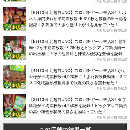
埼玉県 越谷市 07/10
【6月10日 北越谷UNO】スロパチガール来店S！カバ
ネリ海門決戦が平均差枚数+5,610枚と抜群の出玉感を
記録！各箇所で大きな盛り上がりを見せていた！
埼玉県 越谷市 06/10
【5月10日 北越谷UNO】スロパチガール来店S！北斗
転生2が平均差枚数+7,280枚とピックアップ箇所随一
の出玉感に！その他箇所も軒並み優秀な数値を記録し
た！
埼玉県 越谷市 05/10
【4月10日 北越谷UNO】スロパチガール来店S！かぐ
や様が平均差枚数+4,020枚に！また攻殻機動隊～スマ
スロ化物語が機種跨ぎで状況の良さを窺わせた！
埼玉県 越谷市 04/10
【3月10日 北越谷UNO】スロパチガール来店S！東京
喰種が平均差枚数+4,940枚を記録！ピックアップ箇所
の高い稼働が状況の良さを物語っていた！
埼玉県 越谷市 03/10
この店舗の結果一覧