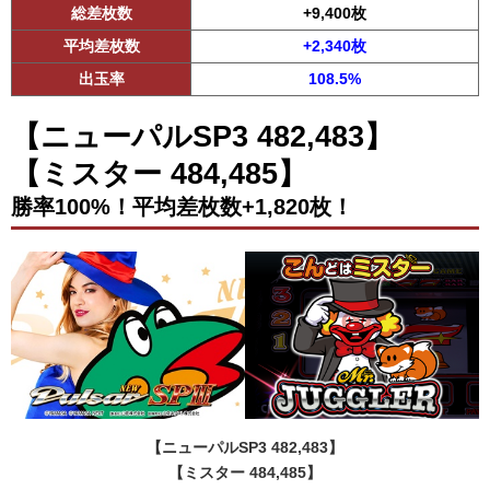
総差枚数
+9,400枚
平均差枚数
+2,340枚
出玉率
108.5%
【ニューパルSP3 482,483】
【ミスター 484,485】
勝率100%！平均差枚数+1,820枚！
【ニューパルSP3 482,483】
【ミスター 484,485】