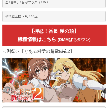
全3台中、1台がプラス（33%)
平均差玉数:-9,340玉
【押忍！番長 漢の頂】
機種情報はこちら
(DMMぱちタウン)
＜列②＞【とある科学の超電磁砲2】