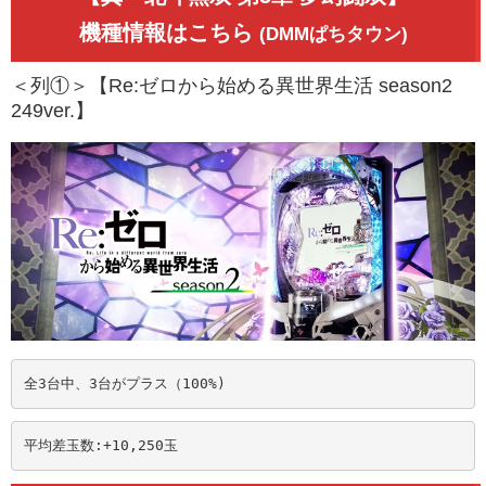
機種情報はこちら
(DMMぱちタウン)
＜列①＞【Re:ゼロから始める異世界生活 season2
249ver.】
全3台中、3台がプラス（100%)
平均差玉数:+10,250玉