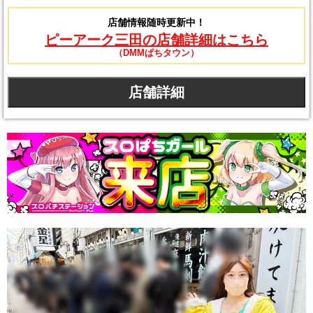
店舗情報随時更新中！
ピーアーク三田の店舗詳細はこちら
（DMMぱちタウン）
店舗詳細