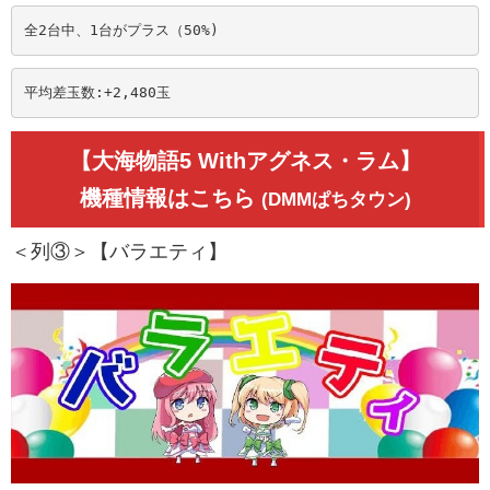
全2台中、1台がプラス（50%)
平均差玉数:+2,480玉
【大海物語5 Withアグネス・ラム】
機種情報はこちら
(DMMぱちタウン)
＜列③＞【バラエティ】