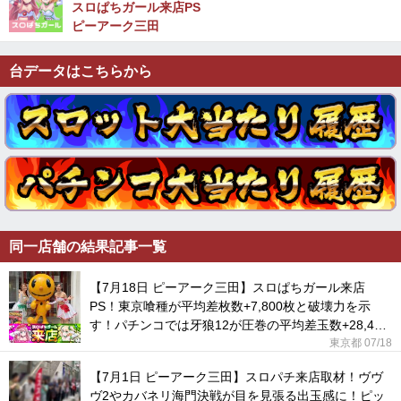
スロぱちガール来店PS
ピーアーク三田
台データはこちらから
同一店舗の結果記事一覧
【7月18日 ピーアーク三田】スロぱちガール来店
PS！東京喰種が平均差枚数+7,800枚と破壊力を示
す！パチンコでは牙狼12が圧巻の平均差玉数+28,470
玉を記録した！
東京都 07/18
【7月1日 ピーアーク三田】スロパチ来店取材！ヴヴ
ヴ2やカバネリ海門決戦が目を見張る出玉感に！ピッ