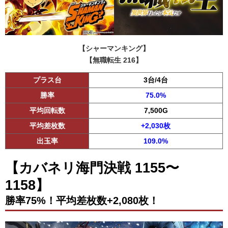
【シャーマンキング】
【無職転生 216】
プラス台
3台/4台
勝率
75.0%
平均回転数
7,500G
平均差枚数
+2,030枚
出玉率
109.0%
【カバネリ海門決戦 1155〜
1158】
勝率75%！平均差枚数+2,080枚！