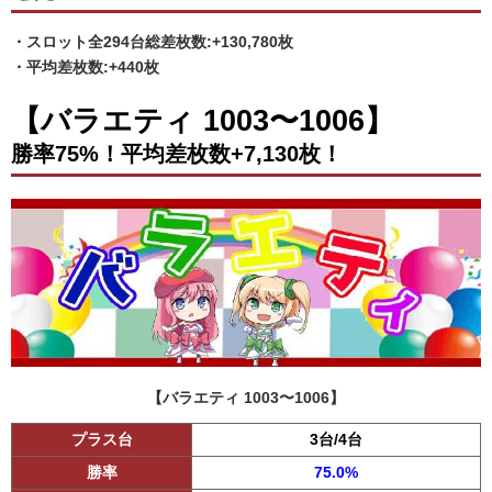
・スロット全294台総差枚数:+130,780枚
・平均差枚数:+440枚
【バラエティ 1003〜1006】
勝率75%！平均差枚数+7,130枚！
【バラエティ 1003〜1006】
プラス台
3台/4台
勝率
75.0%