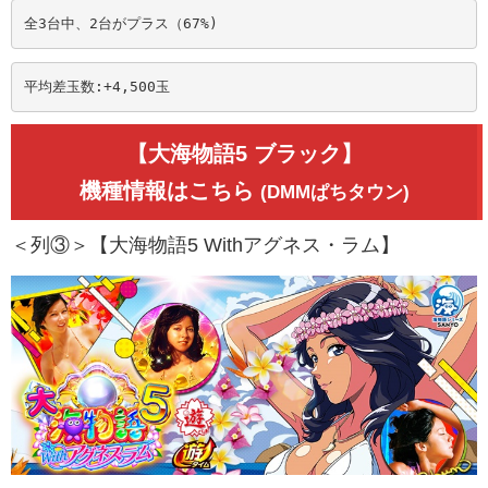
全3台中、2台がプラス（67%)
平均差玉数:+4,500玉
【大海物語5 ブラック】
機種情報はこちら
(DMMぱちタウン)
＜列③＞【大海物語5 Withアグネス・ラム】