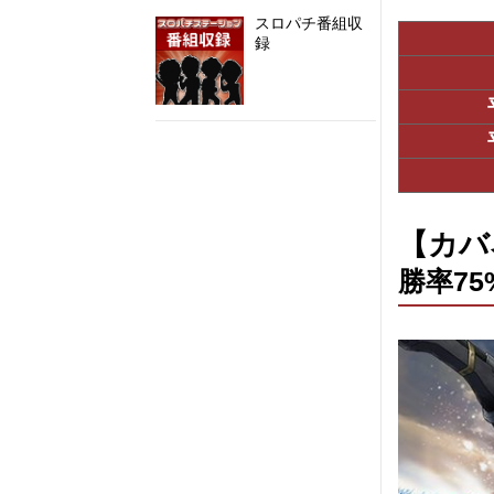
スロパチ番組収
録
@SloPachi_Staさんのツイート
【カバ
勝率75