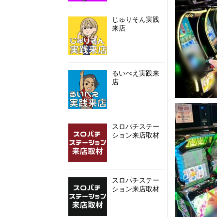
じゅりそん実践
来店
るいべえ実践来
店
スロパチステー
ション来店取材
スロパチステー
ション来店取材