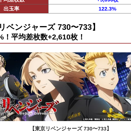
出玉率
122.3%
リベンジャーズ 730〜733】
%！平均差枚数+2,610枚！
【東京リベンジャーズ 730〜733】