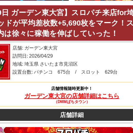
29日 ガーデン東大宮】スロパチ来店for
ッドが平均差枚数+5,690枚をマーク！
内は徐々に稼働を伸ばしていった！
店舗: ガーデン東大宮
訪問日: 2026/04/29
地域: 埼玉県 さいたま市見沼区
設置台数: パチンコ 675台 / スロット 629台
店舗情報随時更新中！
ガーデン東大宮の店舗詳細はこちら
（DMMぱちタウン）
店舗詳細