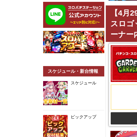
【4月
スロゴ
ーナー
スケジュール・新台情報
スケジュール
ピックアップ