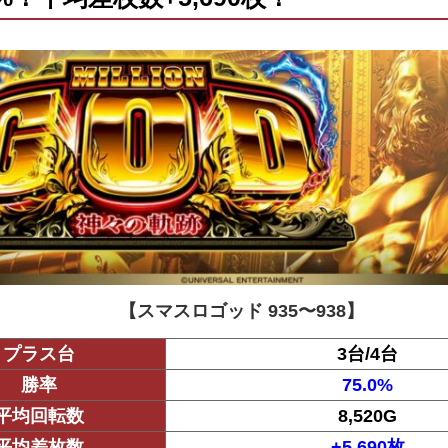
【スマスロゴッド 935〜938】
プラス台
3台/4台
勝率
75.0%
平均回転数
8,520G
平均差枚数
+5,690枚