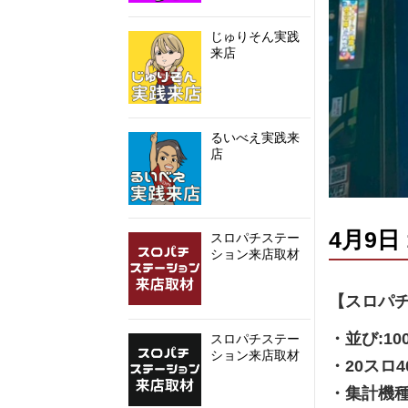
じゅりそん実践
来店
るいべえ実践来
店
4月9日
スロパチステー
ション来店取材
【スロパ
・並び:10
スロパチステー
ション来店取材
・20スロ4
・集計機種