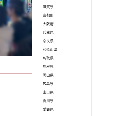
滋賀県
京都府
大阪府
兵庫県
奈良県
和歌山県
鳥取県
島根県
岡山県
広島県
山口県
香川県
愛媛県