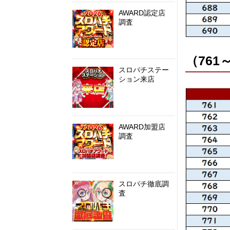
AWARD認定店
調査
（761
スロパチステー
ション来店
AWARD加盟店
調査
スロパチ徹底調
査