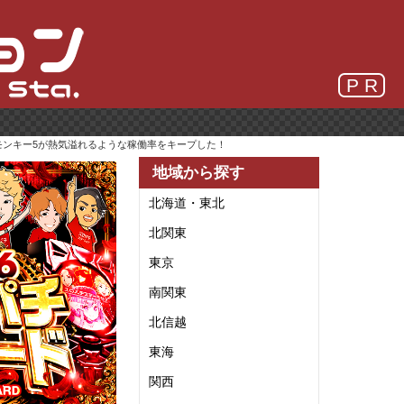
P R
にモンキー5が熱気溢れるような稼働率をキープした！
地域から探す
北海道・東北
北関東
東京
南関東
北信越
東海
関西