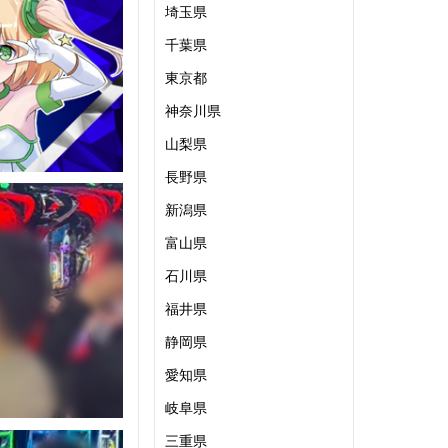
埼玉県
千葉県
東京都
神奈川県
山梨県
長野県
新潟県
富山県
石川県
福井県
静岡県
愛知県
岐阜県
三重県