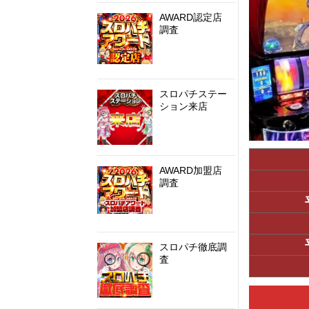
AWARD認定店
調査
スロパチステー
ション来店
AWARD加盟店
調査
スロパチ徹底調
査