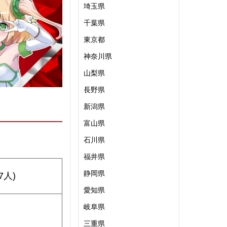
埼玉県
千葉県
東京都
神奈川県
山梨県
長野県
新潟県
富山県
石川県
福井県
静岡県
7人)
愛知県
岐阜県
三重県