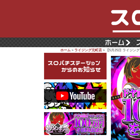
ホーム
>
ライジング元町店
> 【5月25日 ライジ