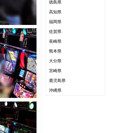
徳島県
高知県
福岡県
佐賀県
長崎県
熊本県
大分県
宮崎県
鹿児島県
沖縄県