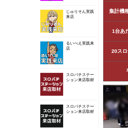
集計機種
じゅりそん実践
来店
1台あ
るいべえ実践来
店
20ス
スロパチステー
ション来店取材
スロパチステー
ション来店取材