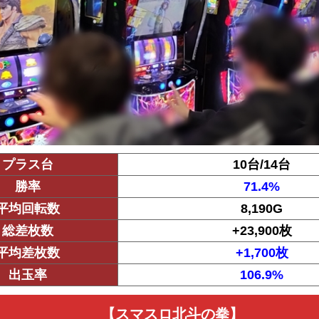
プラス台
10台/14台
勝率
71.4%
平均回転数
8,190G
総差枚数
+23,900枚
平均差枚数
+1,700枚
出玉率
106.9%
【スマスロ北斗の拳】