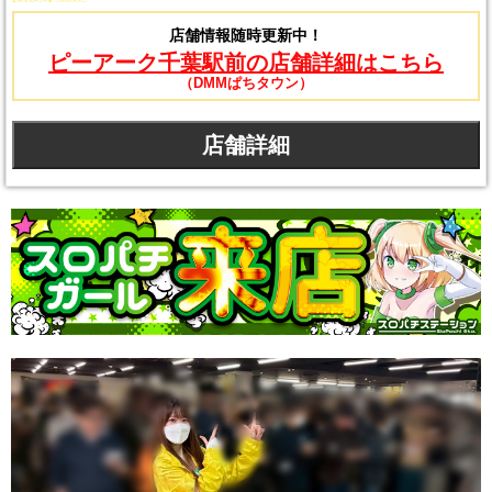
店舗情報随時更新中！
ピーアーク千葉駅前の店舗詳細はこちら
（DMMぱちタウン）
店舗詳細