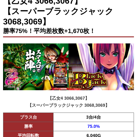
【乙女4 3066,3067】
【スーパーブラックジャック
3068,3069】
勝率75%！平均差枚数+1,670枚！
【乙女4 3066,3067】
【スーパーブラックジャック 3068,3069】
プラス台
3台/4台
勝率
75.0%
平均回転数
6,040G