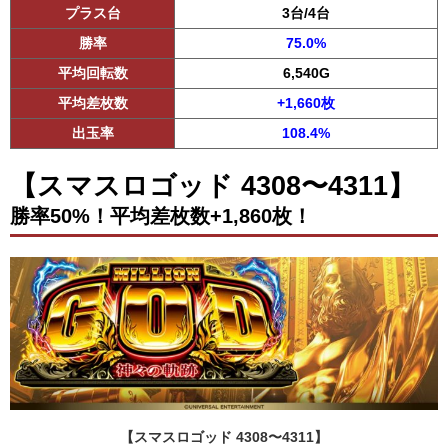
プラス台
3台/4台
勝率
75.0%
平均回転数
6,540G
平均差枚数
+1,660枚
出玉率
108.4%
【スマスロゴッド 4308〜4311】
勝率50%！平均差枚数+1,860枚！
【スマスロゴッド 4308〜4311】