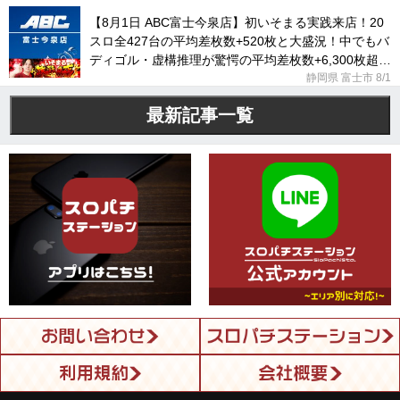
【8月1日 ABC富士今泉店】初いそまる実践来店！20
スロ全427台の平均差枚数+520枚と大盛況！中でもバ
ディゴル・虚構推理が驚愕の平均差枚数+6,300枚超え
に！
静岡県 富士市
8/1
最新記事一覧