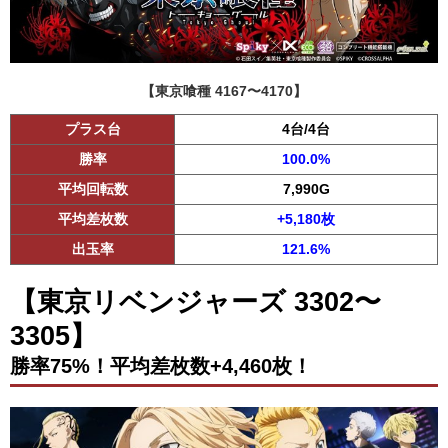
【東京喰種 4167〜4170】
プラス台
4台/4台
勝率
100.0%
平均回転数
7,990G
平均差枚数
+5,180枚
出玉率
121.6%
【東京リベンジャーズ 3302〜
3305】
勝率75%！平均差枚数+4,460枚！