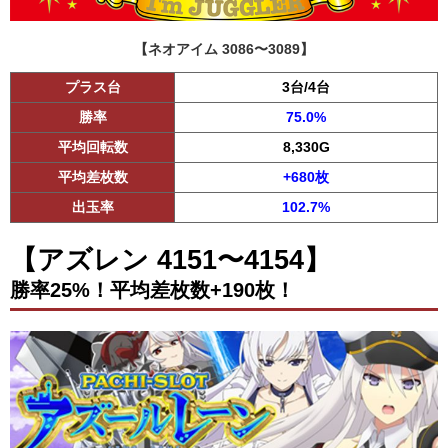
【ネオアイム 3086〜3089】
プラス台
3台/4台
勝率
75.0%
平均回転数
8,330G
平均差枚数
+680枚
出玉率
102.7%
【アズレン 4151〜4154】
勝率25%！平均差枚数+190枚！