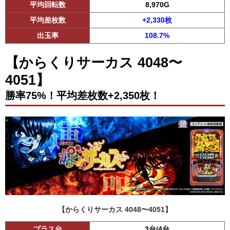
平均回転数
8,970G
平均差枚数
+2,330枚
出玉率
108.7%
【からくりサーカス 4048〜
4051】
勝率75%！平均差枚数+2,350枚！
【からくりサーカス 4048〜4051】
プラス台
3台/4台