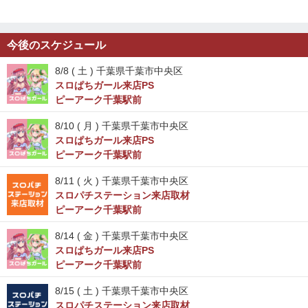
今後のスケジュール
8/8 (
土
) 千葉県千葉市中央区
スロぱちガール来店PS
ピーアーク千葉駅前
8/10 (
月
) 千葉県千葉市中央区
スロぱちガール来店PS
ピーアーク千葉駅前
8/11 (
火
) 千葉県千葉市中央区
スロパチステーション来店取材
ピーアーク千葉駅前
8/14 (
金
) 千葉県千葉市中央区
スロぱちガール来店PS
ピーアーク千葉駅前
8/15 (
土
) 千葉県千葉市中央区
スロパチステーション来店取材