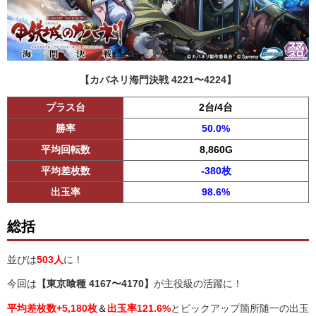
【カバネリ海門決戦 4221〜4224】
プラス台
2台/4台
勝率
50.0%
平均回転数
8,860G
平均差枚数
-380枚
出玉率
98.6%
総括
並びは
503人
に！
今回は
【東京喰種 4167〜4170】
が主役級の活躍に！
平均差枚数+5,180枚
＆
出玉率121.6%
とピックアップ箇所随一の出玉