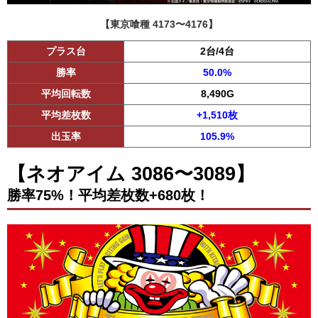
【東京喰種 4173〜4176】
プラス台
2台/4台
勝率
50.0%
平均回転数
8,490G
平均差枚数
+1,510枚
出玉率
105.9%
【ネオアイム 3086〜3089】
勝率75%！平均差枚数+680枚！