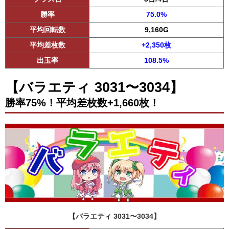
勝率
75.0%
平均回転数
9,160G
平均差枚数
+2,350枚
出玉率
108.5%
【バラエティ 3031〜3034】
勝率75%！平均差枚数+1,660枚！
【バラエティ 3031〜3034】