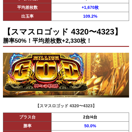
平均差枚数
+1,670枚
出玉率
109.2%
【スマスロゴッド 4320〜4323】
勝率50%！平均差枚数+2,330枚！
【スマスロゴッド 4320〜4323】
プラス台
2台/4台
勝率
50.0%