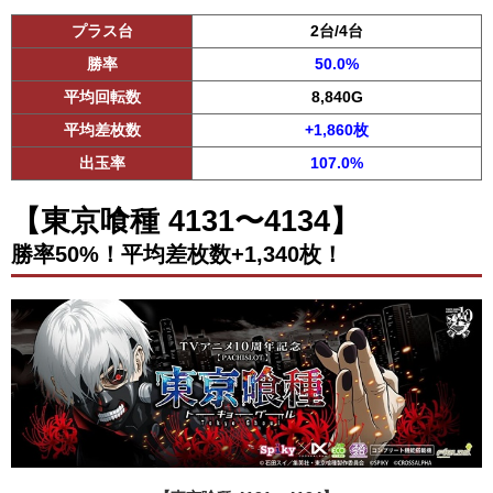
プラス台
2台/4台
勝率
50.0%
平均回転数
8,840G
平均差枚数
+1,860枚
出玉率
107.0%
【東京喰種 4131〜4134】
勝率50%！平均差枚数+1,340枚！