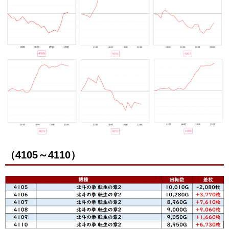
（4105～4110）