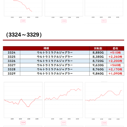
（3324～3329）