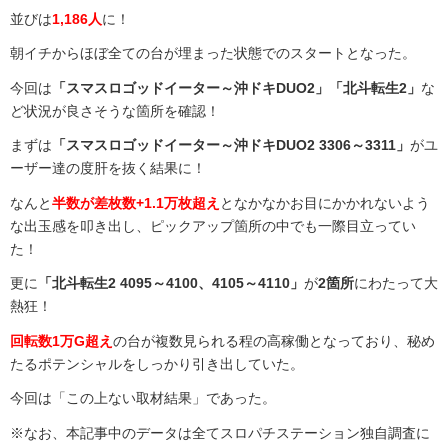
並びは
1,186人
に！
朝イチからほぼ全ての台が埋まった状態でのスタートとなった。
今回は
「スマスロゴッドイーター～沖ドキDUO2」「北斗転生2」
な
ど状況が良さそうな箇所を確認！
まずは
「スマスロゴッドイーター～沖ドキDUO2 3306～3311」
がユ
ーザー達の度肝を抜く結果に！
なんと
半数が差枚数+1.1万枚超え
となかなかお目にかかれないよう
な出玉感を叩き出し、ピックアップ箇所の中でも一際目立ってい
た！
更に
「北斗転生2 4095～4100、4105～4110」
が
2箇所
にわたって大
熱狂！
回転数1万G超え
の台が複数見られる程の高稼働となっており、秘め
たるポテンシャルをしっかり引き出していた。
今回は「この上ない取材結果」であった。
※なお、本記事中のデータは全てスロパチステーション独自調査に