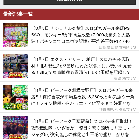
最新記事一覧
【8月8日 ナショナル会館】スロぱちガール来店PS！
SAO、モンキー5が平均差枚数+7,900枚超えと大熱
狂！パチンコではエヴァ記憶が平均差玉数+12,740玉
に！
広島県 広島市南区
8/8
【8月7日 エクス・アリーナ 柏店】スロパチ来店取
材！北斗転生2が2箇所にわたり凄まじい勢いを見せ
る！加えて東京喰種も素晴らしい出玉感を記録してい
た！
千葉県 柏市
8/7
【8月7日 ピーアーク相模大野店】スロパチガール来
店S！真打吉宗が平均差枚数+3,280枚と熱気漂う一角
に！メイン機種からバラエティに至るまで好調となっ
た！
神奈川県 相模原市
8/7
【8月5日 ピーアーク千葉駅前】スロパチ来店取材！
攻殻機動隊～いざ番が一際目を惹く箇所に！更にマイ
ジャグ5が文句無しの稼働と出玉感で盛り上がりを後