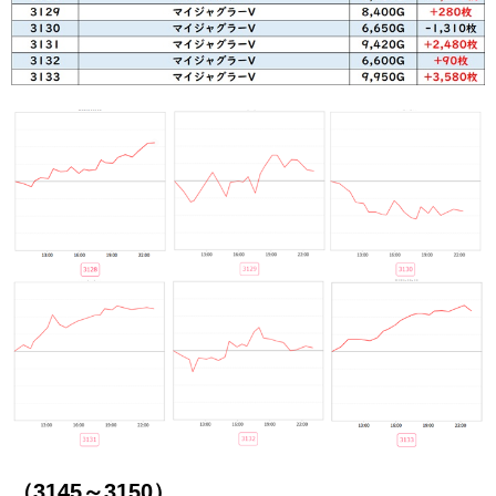
（3145～3150）