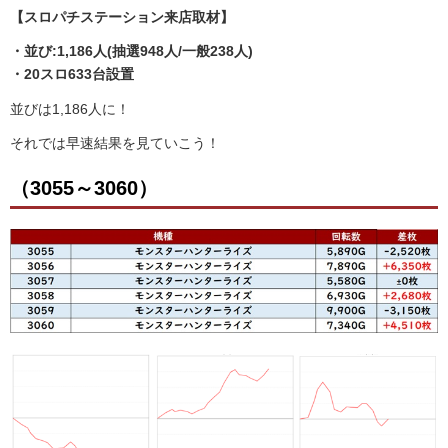
【スロパチステーション来店取材】
・並び:1,186人(抽選948人/一般238人)
・20スロ633台設置
並びは1,186人に！
それでは早速結果を見ていこう！
（3055～3060）