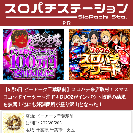
P R
【5月5日 ピーアーク千葉駅前】スロパチ来店取材！スマス
ロゴッドイーター～沖ドキDUO2がインパクト抜群の結果
を披露！他にも好調箇所が盛り沢山となった！
店舗: ピーアーク千葉駅前
訪問日: 2026/05/05
地域: 千葉県 千葉市中央区