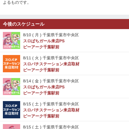
よるものです。
今後のスケジュール
8/10 (
月
) 千葉県千葉市中央区
スロぱちガール来店PS
ピーアーク千葉駅前
8/11 (
火
) 千葉県千葉市中央区
スロパチステーション来店取材
ピーアーク千葉駅前
8/14 (
金
) 千葉県千葉市中央区
スロぱちガール来店PS
ピーアーク千葉駅前
8/15 (
土
) 千葉県千葉市中央区
スロパチステーション来店取材
ピーアーク千葉駅前
8/15 (
土
) 千葉県千葉市中央区