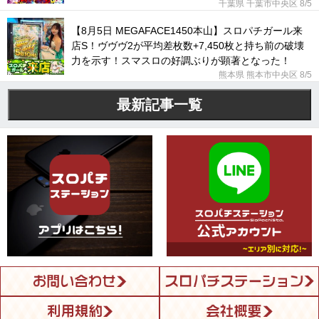
押しした！
千葉県 千葉市中央区
8/5
【8月5日 MEGAFACE1450本山】スロパチガール来
店S！ヴヴヴ2が平均差枚数+7,450枚と持ち前の破壊
力を示す！スマスロの好調ぶりが顕著となった！
熊本県 熊本市中央区
8/5
最新記事一覧