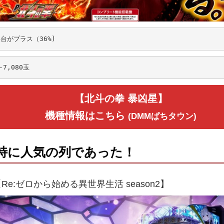
4台がプラス（36%)
7,080玉
【北斗の拳 暴凶星】
機種情報はこちら
(DMMぱちタウン)
特に人気の列であった！
Re:ゼロから始める異世界生活 season2】