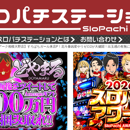
ピーアーク相模大野店】すろぱちガール来店P！北斗暴凶星やリゼロ2が大健闘！出玉感の有