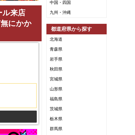
中国・四国
ール来店
九州・沖縄
有無にかか
都道府県から探す
！
北海道
青森県
岩手県
秋田県
宮城県
山形県
福島県
茨城県
栃木県
群馬県