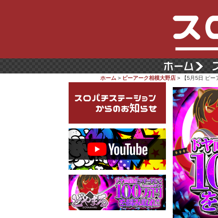
ホーム
>
ピーアーク相模大野店
> 【5月5日 