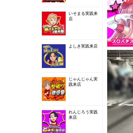
いそまる実践来
店
よしき実践来店
じゃんじゃん実
践来店
れんじろう実践
来店