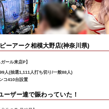
 ピーアーク相模大野店(神奈川県)
ガール来店P】
199人(抽選1,111人打ち切り/一般88人)
ンコ410台設置
ユーザー達で賑わっていた！