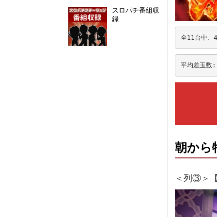
スロパチ番組収
録
全11台中、
平均差玉数:-
@SloPachi_Staさんのツイート
朝から
＜列③＞【