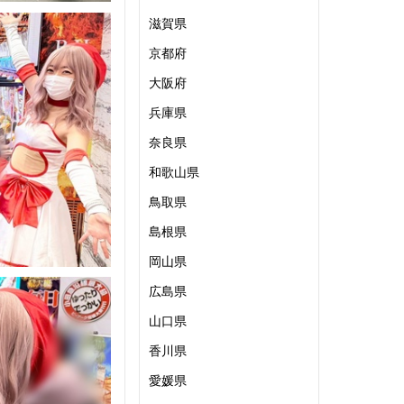
滋賀県
京都府
大阪府
兵庫県
奈良県
和歌山県
鳥取県
島根県
岡山県
広島県
山口県
香川県
愛媛県