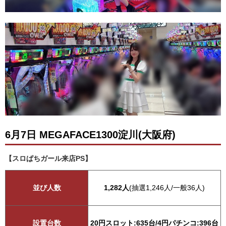
6月7日 MEGAFACE1300淀川(大阪府)
【スロぱちガール来店PS】
並び人数
1,282人
(抽選1,246人/一般36人)
設置台数
20円スロット:635台/4円パチンコ:396台