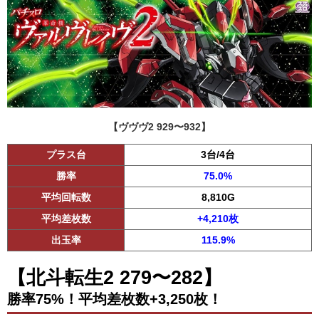
【ヴヴヴ2 929〜932】
プラス台
3台/4台
勝率
75.0%
平均回転数
8,810G
平均差枚数
+4,210枚
出玉率
115.9%
【北斗転生2 279〜282】
勝率75%！平均差枚数+3,250枚！