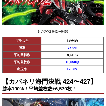
【ヴヴヴ2 942〜945】
プラス台
3台/4台
勝率
75.0%
平均回転数
8,610G
平均差枚数
+6,650枚
出玉率
125.8%
【カバネリ海門決戦 424〜427】
勝率100%！平均差枚数+6,570枚！