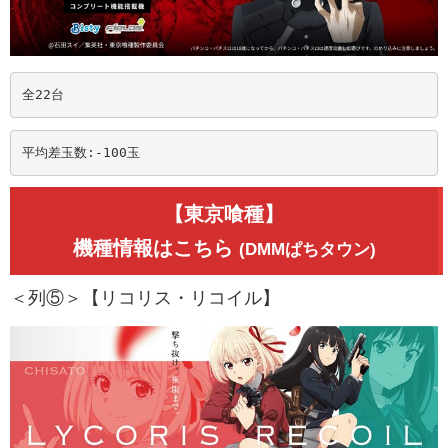
全22台
平均差玉数:-100玉
【東京喰種】
機種情報はこちら
(DMMぱちタウン)
＜列⑤＞【リコリス・リコイル】