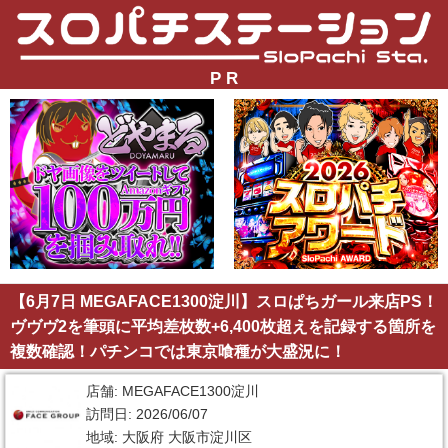
P R
【6月7日 MEGAFACE1300淀川】スロぱちガール来店PS！
ヴヴヴ2を筆頭に平均差枚数+6,400枚超えを記録する箇所を
複数確認！パチンコでは東京喰種が大盛況に！
店舗: MEGAFACE1300淀川
訪問日: 2026/06/07
地域: 大阪府 大阪市淀川区