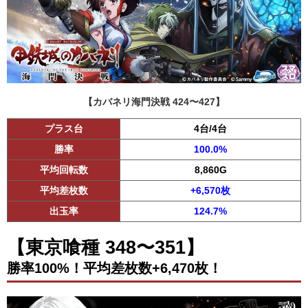
【カバネリ海門決戦 424〜427】
プラス台
4台/4台
勝率
100.0%
平均回転数
8,860G
平均差枚数
+6,570枚
出玉率
124.7%
【東京喰種 348〜351】
勝率100%！平均差枚数+6,470枚！