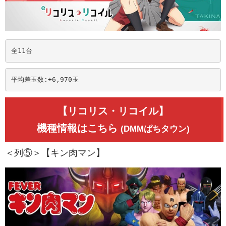
全11台
平均差玉数:+6,970玉
【リコリス・リコイル】
機種情報はこちら
(DMMぱちタウン)
＜列⑤＞【キン肉マン】