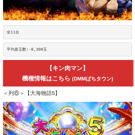
全11台
平均差玉数:-8,300玉
【キン肉マン】
機種情報はこちら
(DMMぱちタウン)
＜列⑥＞【大海物語5】