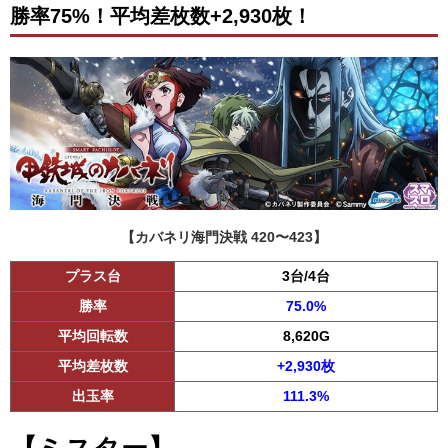
勝率75%！平均差枚数+2,930枚！
【カバネリ海門決戦 420〜423】
プラス台
3台/4台
勝率
75.0%
平均回転数
8,620G
平均差枚数
+2,930枚
出玉率
111.3%