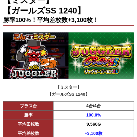
【ミスター】
【ガールズSS 1240】
勝率100%！平均差枚数+3,100枚！
【ミスター】
【ガールズSS 1240】
プラス台
4台/4台
勝率
100.0%
平均回転数
9,560G
平均差枚数
+3,100枚