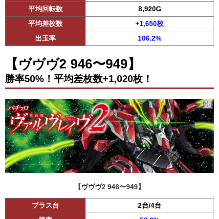
平均回転数
8,920G
平均差枚数
+1,650枚
出玉率
106.2%
【ヴヴヴ2 946〜949】
勝率50%！平均差枚数+1,020枚！
【ヴヴヴ2 946〜949】
プラス台
2台/4台