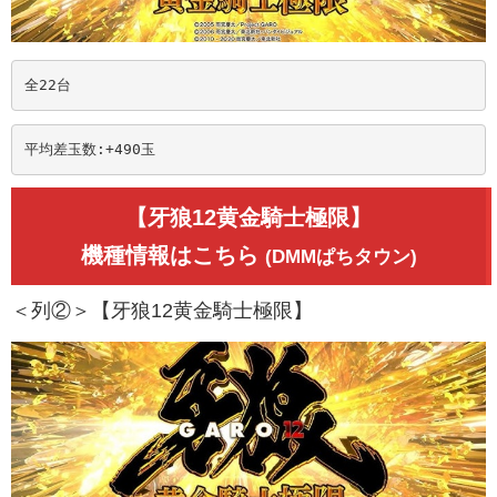
全22台
平均差玉数:+490玉
【牙狼12黄金騎士極限】
機種情報はこちら
(DMMぱちタウン)
＜列②＞【牙狼12黄金騎士極限】