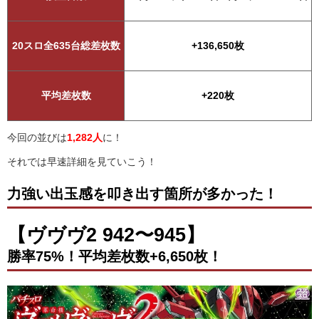
20スロ全635台総差枚数
+136,650枚
平均差枚数
+220枚
今回の並びは
1,282人
に！
それでは早速詳細を見ていこう！
力強い出玉感を叩き出す箇所が多かった！
【ヴヴヴ2 942〜945】
勝率75%！平均差枚数+6,650枚！