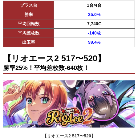
プラス台
1台/4台
勝率
25.0%
平均回転数
7,740G
平均差枚数
-140枚
出玉率
99.4%
【リオエース2 517〜520】
勝率25%！平均差枚数-640枚！
【リオエース2 517〜520】