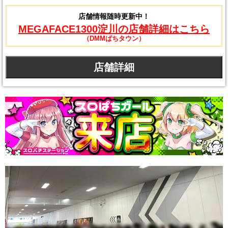
店舗情報随時更新中！
MEGAFACE1300淀川の店舗詳細はこちら
（DMMぱちタウン）
店舗詳細