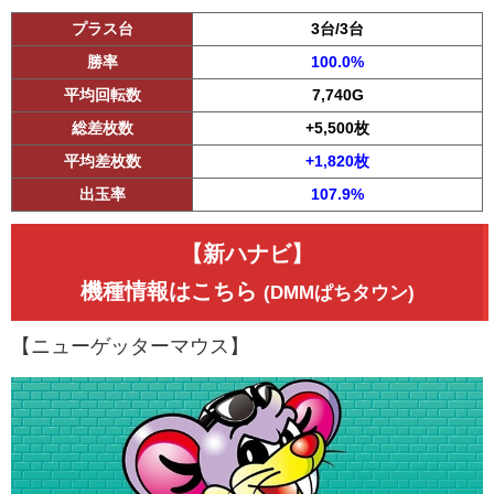
プラス台
3台/3台
勝率
100.0%
平均回転数
7,740G
総差枚数
+5,500枚
平均差枚数
+1,820枚
出玉率
107.9%
【新ハナビ】
機種情報はこちら
(DMMぱちタウン)
【ニューゲッターマウス】