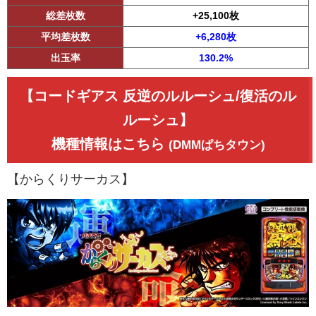
総差枚数
+25,100枚
平均差枚数
+6,280枚
出玉率
130.2%
【コードギアス 反逆のルルーシュ/復活のル
ルーシュ】
機種情報はこちら
(DMMぱちタウン)
【からくりサーカス】