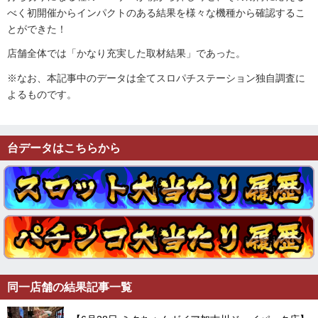
べく初開催からインパクトのある結果を様々な機種から確認するこ
とができた！
店舗全体では「かなり充実した取材結果」であった。
※なお、本記事中のデータは全てスロパチステーション独自調査に
よるものです。
台データはこちらから
同一店舗の結果記事一覧