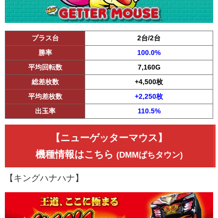
プラス台
2台/2台
勝率
100.0%
平均回転数
7,160G
総差枚数
+4,500枚
平均差枚数
+2,250枚
出玉率
110.5%
【ニューゲッターマウス】
機種情報はこちら
(DMMぱちタウン)
【キングハナハナ】