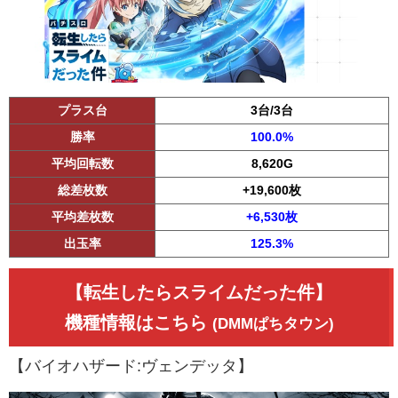
プラス台
3台/3台
勝率
100.0%
平均回転数
8,620G
総差枚数
+19,600枚
平均差枚数
+6,530枚
出玉率
125.3%
【転生したらスライムだった件】
機種情報はこちら
(DMMぱちタウン)
【バイオハザード:ヴェンデッタ】