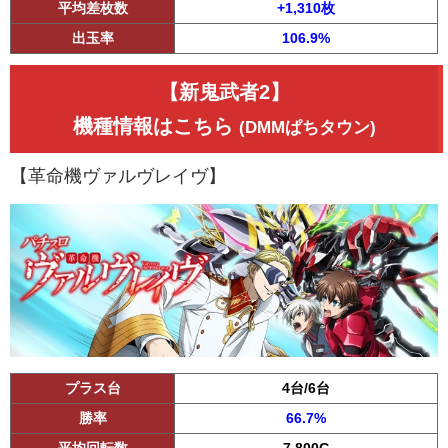
平均差枚数
+1,310枚
出玉率
106.9%
【新鬼武者2】
機種情報はこちら
(DMMぱちタウン)
【革命機ヴァルヴレイヴ】
プラス台
4台/6台
勝率
66.7%