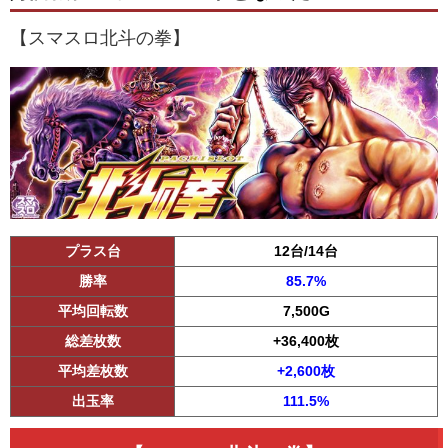
【スマスロ北斗の拳】
プラス台
12台/14台
勝率
85.7%
平均回転数
7,500G
総差枚数
+36,400枚
平均差枚数
+2,600枚
出玉率
111.5%