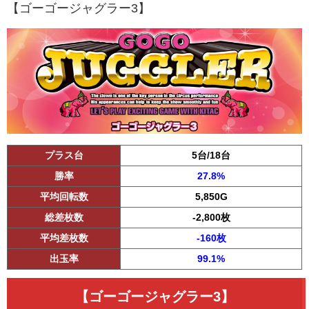
【ゴーゴージャグラー3】
プラス台
5台/18台
勝率
27.8%
平均回転数
5,850G
総差枚数
-2,800枚
平均差枚数
-160枚
出玉率
99.1%
【ゴーゴージャグラー3】