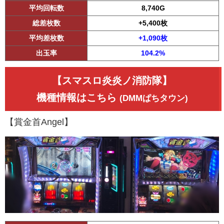
平均回転数
8,740G
総差枚数
+5,400枚
平均差枚数
+1,090枚
出玉率
104.2%
【スマスロ炎炎ノ消防隊】
機種情報はこちら
(DMMぱちタウン)
【賞金首Angel】