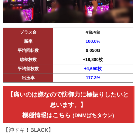
プラス台
4台/4台
勝率
100.0%
平均回転数
9,050G
総差枚数
+18,800枚
平均差枚数
+4,690枚
出玉率
117.3%
【痛いのは嫌なので防御力に極振りしたいと
思います。】
機種情報はこちら
(DMMぱちタウン)
【沖ドキ！BLACK】