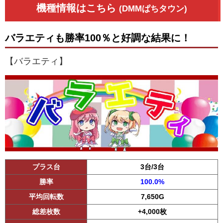
機種情報はこちら
(DMMぱちタウン)
バラエティも勝率100％と好調な結果に！
【バラエティ】
プラス台
3台/3台
勝率
100.0%
平均回転数
7,650G
総差枚数
+4,000枚