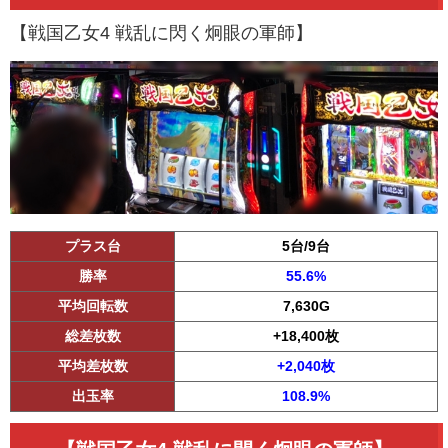
【戦国乙女4 戦乱に閃く炯眼の軍師】
プラス台
5台/9台
勝率
55.6%
平均回転数
7,630G
総差枚数
+18,400枚
平均差枚数
+2,040枚
出玉率
108.9%