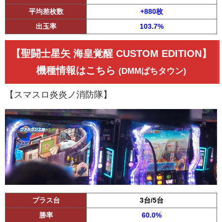
平均差枚数
+880枚
出玉率
103.7%
【聖闘士星矢 海皇覚醒 CUSTOM EDITION】
機種情報はこちら
(DMMぱちタウン)
【スマスロ炎炎ノ消防隊】
プラス台
3台/5台
勝率
60.0%