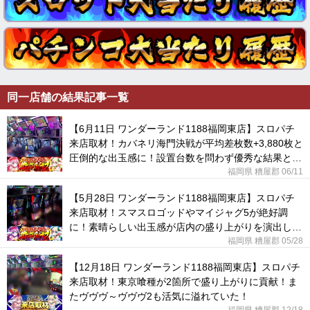
同一店舗の結果記事一覧
【6月11日 ワンダーランド1188福岡東店】スロパチ
来店取材！カバネリ海門決戦が平均差枚数+3,880枚と
圧倒的な出玉感に！設置台数を問わず優秀な結果とな
った！
福岡県 糟屋郡 06/11
【5月28日 ワンダーランド1188福岡東店】スロパチ
来店取材！スマスロゴッドやマイジャグ5が絶好調
に！素晴らしい出玉感が店内の盛り上がりを演出し
た！
福岡県 糟屋郡 05/28
【12月18日 ワンダーランド1188福岡東店】スロパチ
来店取材！東京喰種が2箇所で盛り上がりに貢献！ま
たヴヴヴ～ヴヴヴ2も活気に溢れていた！