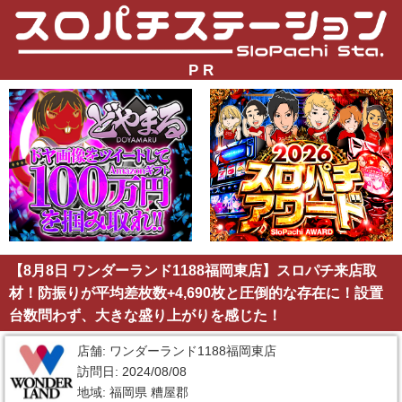
P R
【8月8日 ワンダーランド1188福岡東店】スロパチ来店取
材！防振りが平均差枚数+4,690枚と圧倒的な存在に！設置
台数問わず、大きな盛り上がりを感じた！
店舗: ワンダーランド1188福岡東店
訪問日: 2024/08/08
地域: 福岡県 糟屋郡