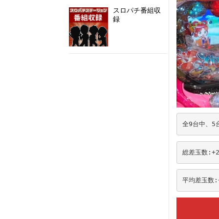
スロパチ番組収
録
@SloPachi_Staさんのツイート
全9台中、5
総差玉数:+2
平均差玉数:+