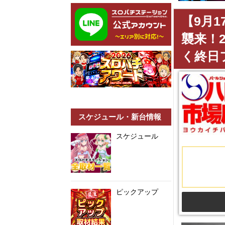
【9月
襲来！
く終日
スケジュール・新台情報
スケジュール
ピックアップ