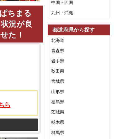
中国・四国
】ぱちまる
九州・沖縄
！状況が良
都道府県から探す
見せた！
北海道
青森県
岩手県
秋田県
宮城県
山形県
福島県
ちら
茨城県
栃木県
群馬県