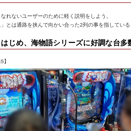
きなれないユーザーのために軽く説明をしよう。
ス
」とは通路を挟んで向かい合った2列の事を指している
をはじめ、海物語シリーズに好調な台多
5】