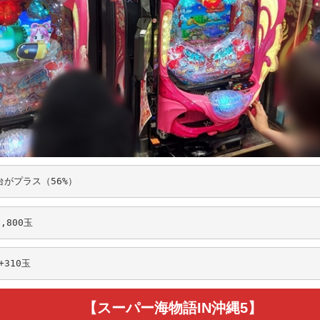
台がプラス（56%）
,800
玉
310
玉
【スーパー海物語IN沖縄5】