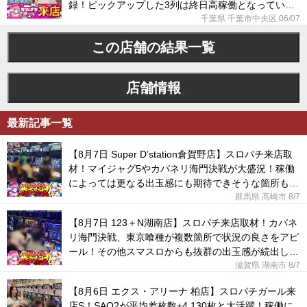
録！ピックアップした3列は終日高稼働となってい
た！
千葉県 千葉市中央区 06/07
この店舗の結果一覧
店舗情報
最新記事一覧
【8月7日 Super D’station倉賀野店】スロパチ来店取
材！マイジャグ5やカバネリ海門決戦が大盛況！稼働
によっては更なる出玉感にも期待できそうな箇所も見
られた！
群馬県 高崎市
8/7
【8月7日 123＋N湖南店】スロパチ来店取材！カバネ
リ海門決戦、東京喰種が複数箇所で状況の良さをアピ
ール！その他スマスロからも抜群の出玉感が続出して
いた！
滋賀県 湖南市
8/7
【8月6日 エクス・アリーナ 柏店】スロパチガール来
店S！SAO2が平均差枚数+4,130枚と大活躍！稼働に