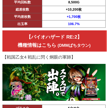
平均回転数
8,500G
総差枚数
+10,200枚
平均差枚数
+1,700枚
出玉率
106.7%
【バイオハザード RE:2】
機種情報はこちら
(DMMぱちタウン)
【戦国乙女4 戦乱に閃く炯眼の軍師】