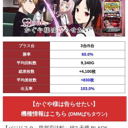
プラス台
3台/5台
勝率
60.0%
平均回転数
9,340G
総差枚数
+4,100枚
平均差枚数
+830枚
出玉率
103.0%
【かぐや様は告らせたい】
機種情報はこちら
(DMMぱちタウン)
【バジリスク～甲賀忍法帖～絆2 天膳 BLACK