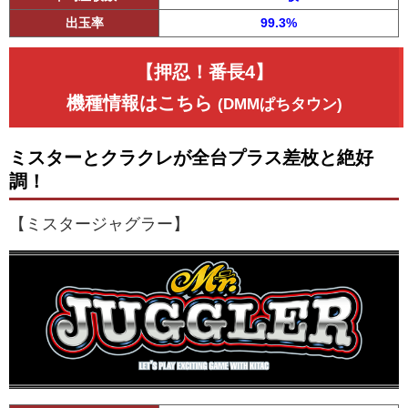
出玉率
99.3%
【押忍！番長4】
機種情報はこちら
(DMMぱちタウン)
ミスターとクラクレが全台プラス差枚と絶好
調！
【ミスタージャグラー】