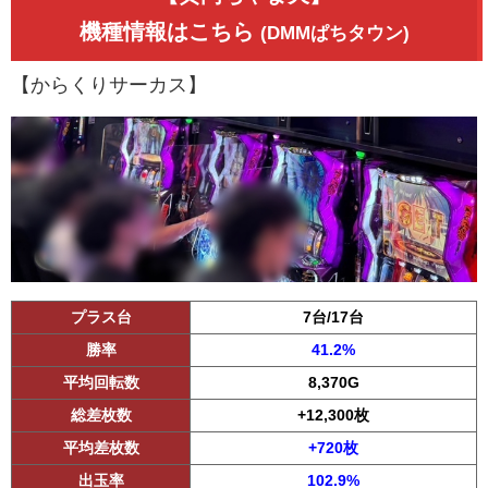
機種情報はこちら
(DMMぱちタウン)
【からくりサーカス】
プラス台
7台/17台
勝率
41.2%
平均回転数
8,370G
総差枚数
+12,300枚
平均差枚数
+720枚
出玉率
102.9%