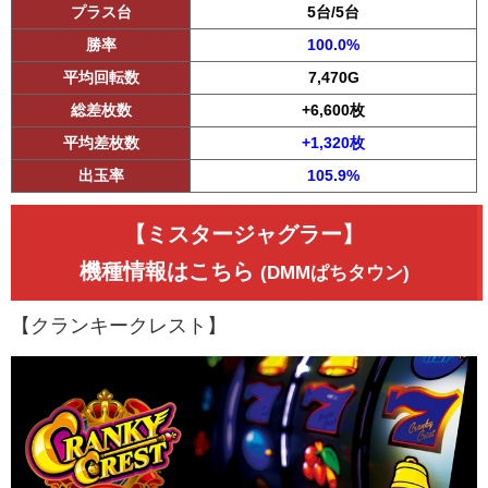
プラス台
5台/5台
勝率
100.0%
平均回転数
7,470G
総差枚数
+6,600枚
平均差枚数
+1,320枚
出玉率
105.9%
【ミスタージャグラー】
機種情報はこちら
(DMMぱちタウン)
【クランキークレスト】