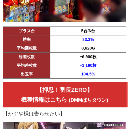
プラス台
5台/6台
勝率
83.3%
平均回転数
8,620G
総差枚数
+6,900枚
平均差枚数
+1,160枚
出玉率
104.5%
【押忍！番長ZERO】
機種情報はこちら
(DMMぱちタウン)
【かぐや様は告らせたい】