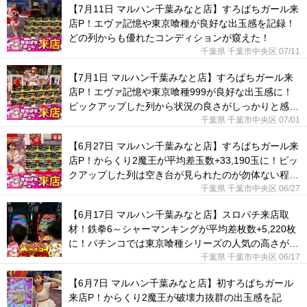
【7月11日 マルハン千葉みなと店】すろぱちガール来
店P！エヴァ記憶や東京喰種が良好な出玉感を記録！
どの列からも優れたコンディションが窺えた！
千葉県 千葉市中央区 07/11
【7月1日 マルハン千葉みなと店】すろぱちガール来
店P！エヴァ記憶や東京喰種999が良好な出玉感に！
ピックアップした列から状況の良さがしっかりと感じ
られた！
千葉県 千葉市中央区 07/01
【6月27日 マルハン千葉みなと店】すろぱちガール来
店P！からくり2魔王が平均差玉数+33,190玉に！ピッ
クアップした列は空き台が見られたのが勿体ない程で
あった！
千葉県 千葉市中央区 06/27
【6月17日 マルハン千葉みなと店】スロパチ来店取
材！鉄拳6～シャーマンキングが平均差枚数+5,220枚
に！パチンコでは東京喰種シリーズの人気の高さが窺
えた！
千葉県 千葉市中央区 06/17
【6月7日 マルハン千葉みなと店】初すろぱちガール
来店P！からくり2魔王が破壊力抜群の出玉感を記