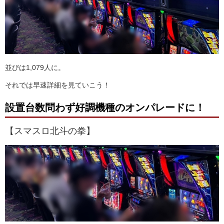
並びは1,079人に。
それでは早速詳細を見ていこう！
設置台数問わず好調機種のオンパレードに！
【スマスロ北斗の拳】