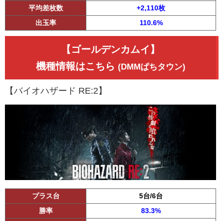
平均差枚数
+2,110枚
出玉率
110.6%
【ゴールデンカムイ】
機種情報はこちら
(DMMぱちタウン)
【バイオハザード RE:2】
プラス台
5台/6台
勝率
83.3%