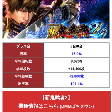
プラス台
6台/8台
勝率
75.0%
平均回転数
8,070G
総差枚数
+14,400枚
平均差枚数
+1,800枚
出玉率
107.4%
【新鬼武者2】
機種情報はこちら
(DMMぱちタウン)