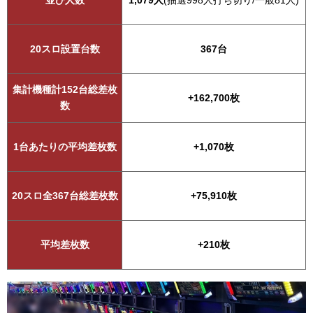
並び人数
1,079人
(抽選998人打ち切り/一般81人)
20スロ設置台数
367台
集計機種計152台総差枚
+162,700枚
数
1台あたりの平均差枚数
+1,070枚
20スロ全367台総差枚数
+75,910枚
平均差枚数
+210枚