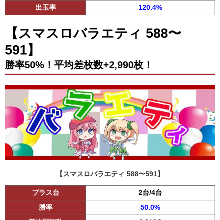
出玉率
120.4%
【スマスロバラエティ 588〜
591】
勝率50%！平均差枚数+2,990枚！
【スマスロバラエティ 588〜591】
プラス台
2台/4台
勝率
50.0%