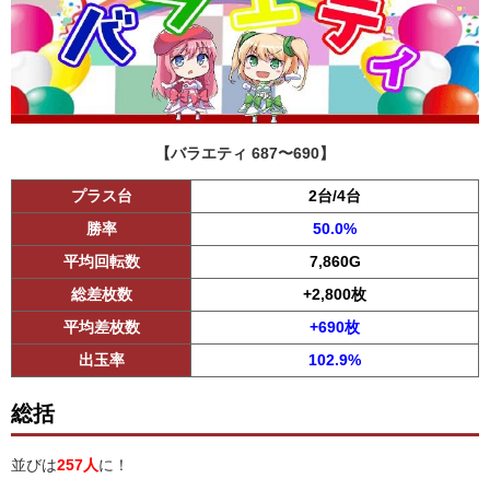
【バラエティ 687〜690】
プラス台
2台/4台
勝率
50.0%
平均回転数
7,860G
総差枚数
+2,800枚
平均差枚数
+690枚
出玉率
102.9%
総括
並びは
257人
に！