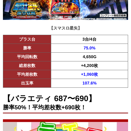
【スマスロ星矢】
プラス台
3台/4台
勝率
75.0%
平均回転数
4,650G
総差枚数
+4,200枚
平均差枚数
+1,060枚
出玉率
107.6%
【バラエティ 687〜690】
勝率50%！平均差枚数+690枚！