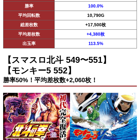
勝率
100.0%
平均回転数
10,790G
総差枚数
+17,500枚
平均差枚数
+4,380枚
出玉率
113.5%
【スマスロ北斗 549〜551】
【モンキー5 552】
勝率50%！平均差枚数+2,060枚！