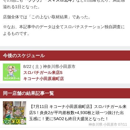
その他にも
「ヴヴヴ」「スマスロ北斗」
などの活躍も光り、満足感
溢れる1日となった。
店舗全体では「この上ない取材結果」であった。
※なお、本記事中のデータは全てスロパチステーション独自調査に
よるものです。
今後のスケジュール
8/22 (
土
) 神奈川県小田原市
スロパチガール来店S
キコーナ小田原扇町店
同一店舗の結果記事一覧
【7月11日 キコーナ小田原扇町店】スロパチガール来
店S！炎炎2が平均差枚数+4,930枚と頭一つ抜けた出
玉感に！更にSAO2も終日大盛況となった！
神奈川県 小田原市 07/11