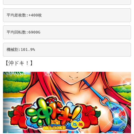
平均差枚数:+400
枚
平均回転数:6900
G
機械割:101.9
%
【沖ドキ！】