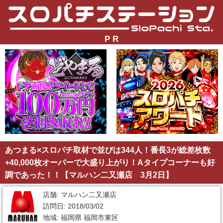
P R
あつまる×スロパチ取材で並びは344人！番長3が総差枚数
+40,000枚オーバーで大盛り上がり！Aタイプコーナーも好
調であった！！【マルハン二又瀬店 3月2日】
店舗: マルハン二又瀬店
訪問日: 2018/03/02
地域: 福岡県 福岡市東区