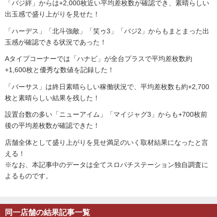
「バジ絆」からは+2,000枚近い平均差枚数が確認でき、素晴らしい
出玉感で盛り上がりを見せた！
「ハーデス」「北斗強敵」「笑ゥ3」「バジ2」からもまとまった出
玉感が確認できる状況であった！
Aタイプコーナーでは「ハナビ」が全台プラスで平均差枚数約
+1,600枚と優秀な数値を記録した！
「バーサス」は終日素晴らしい稼働状況で、平均差枚数も約+2,700
枚と素晴らしい結果を残した！
設置台数の多い「ニューアイム」「マイジャグ3」からも+700枚前
後の平均差枚数が確認できた！
店舗全体として盛り上がりを見せ満足のいく取材結果になったと言
える！
※なお、本記事中のデータは全てスロパチステーション独自調査に
よるものです。
同一店舗の結果記事一覧