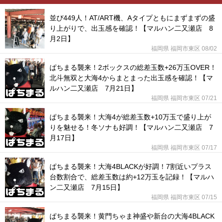
並び449人！AT/ART機、Aタイプともにまずまずの盛
り上がりで、出玉感を確認！【マルハン二又瀬店 8
月2日】
福岡県 福岡市東区 08/02
ぱちまる襲来！2ボックスの総差玉数+26万玉OVER！
北斗無双と大海4からまとまった出玉感を確認！【マ
ルハン二又瀬店 7月21日】
福岡県 福岡市東区 07/21
ぱちまる襲来！大海4が総差玉数+10万玉で盛り上が
りを魅せる！冬ソナも好調！【マルハン二又瀬店 7
月17日】
福岡県 福岡市東区 07/17
ぱちまる襲来！大海4BLACKが好調！7割近いプラス
台数割合で、総差玉数は約+12万玉を記録！【マルハ
ン二又瀬店 7月15日】
福岡県 福岡市東区 07/15
ぱちまる襲来！黄門ちゃま神盛や新台の大海4BLACK