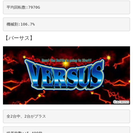
平均回転数:7970
G
機械割:106.7
%
【バーサス】
全2台中、2台がプラス