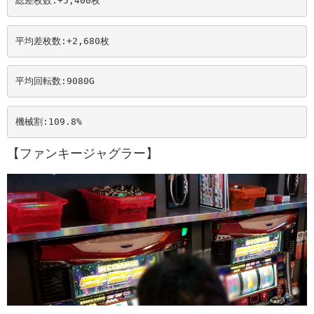
総差枚数:+5,400
枚
平均差枚数:+2,680
枚
平均回転数:9080
G
機械割:109.8
%
【ファンキージャグラー】