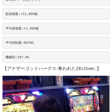
総差枚数:+22,800
枚
平均差枚数:+1,900
枚
平均回転数:9070
G
機械割:107.0
%
【アナザーゴッドハーデス-奪われたZEUSver.-】