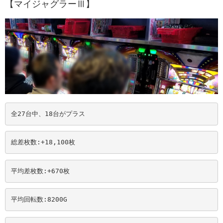
【マイジャグラーⅢ】
全27台中、18台がプラス
総差枚数:+18,100
枚
平均差枚数:+670
枚
平均回転数:8200
G