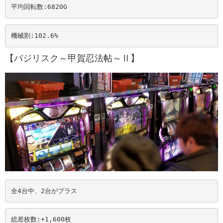
平均回転数:6820
G
機械割:102.6
%
【バジリスク～甲賀忍法帖～Ⅱ】
全4台中、2台がプラス
総差枚数:+1,600
枚