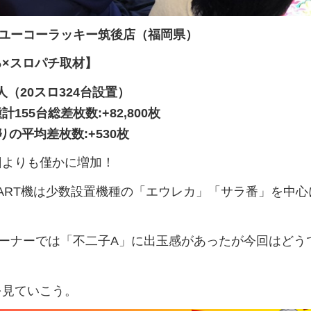
 ユーコーラッキー筑後店（福岡県）
×スロパチ取材】
人（20スロ324台設置）
155台総差枚数:+82,800枚
りの平均差枚数:+530枚
回よりも僅かに増加！
/ART機は少数設置機種の「エウレカ」「サラ番」を中
コーナーでは「不二子A」に出玉感があったが今回はどう
を見ていこう。