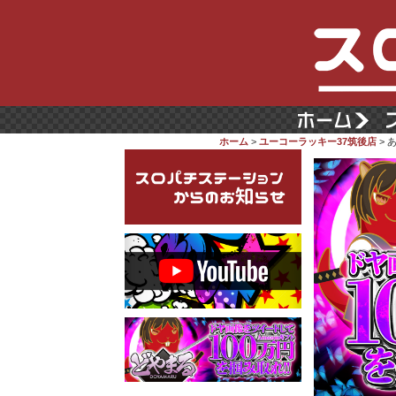
ホーム
>
ユーコーラッキー37筑後店
> 