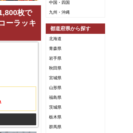
中国・四国
800枚で
九州・沖縄
コーラッキ
都道府県から探す
北海道
青森県
岩手県
秋田県
宮城県
山形県
福島県
ら
茨城県
栃木県
群馬県