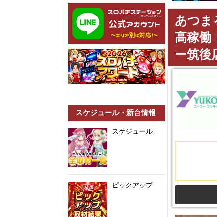
あつま
高稼働
ー筑後
スケジュール・新台情報
スケジュール
ピックアップ