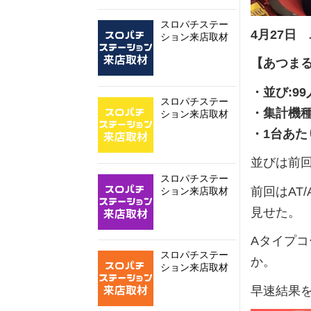
スロパチステー
4月27日
ション来店取材
【あつまる
・並び:99
スロパチステー
・集計機種計
ション来店取材
・1台あた
並びは前
スロパチステー
前回はAT
ション来店取材
見せた。
Aタイプ
スロパチステー
か。
ション来店取材
早速結果