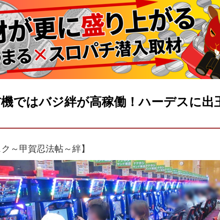
ART機ではバジ絆が高稼働！ハーデスに出
スク～甲賀忍法帖～絆】