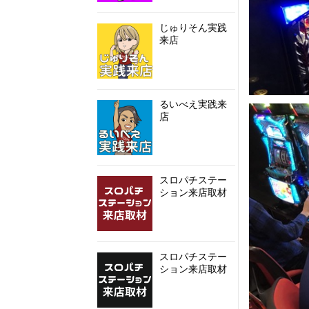
じゅりそん実践
来店
るいべえ実践来
店
スロパチステー
ション来店取材
スロパチステー
ション来店取材