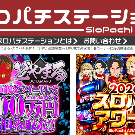
あつまる×スロパチ取材！バジ絆が総差枚数+21,800枚で高稼働！各コーナーに好調機種確認