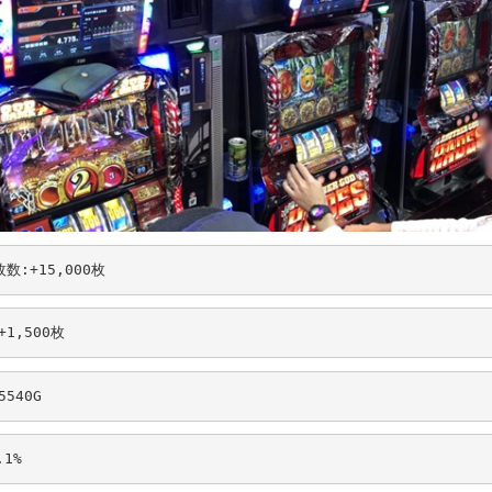
数:+15,000
枚
1,500
枚
540
G
.1
%