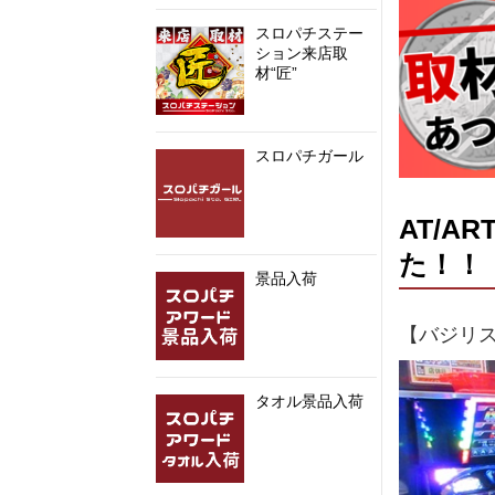
スロパチステー
ション来店取
材“匠”
スロパチガール
AT/
た！！
景品入荷
【バジリ
タオル景品入荷